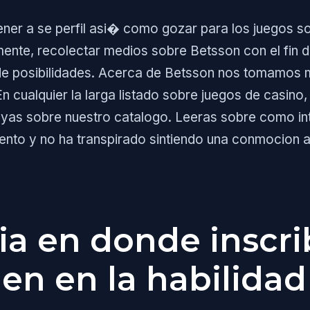
tener a se perfil asi� como gozar para los juegos
mente, recolectar medios sobre Betsson con el fin 
d de posibilidades. Acerca de Betsson nos tomamos 
n cualquier la larga listado sobre juegos de casino
joyas sobre nuestro catalogo. Leeras sobre como int
ento y no ha transpirado sintiendo una conmocion 
a en donde inscrib
en en la habilidad