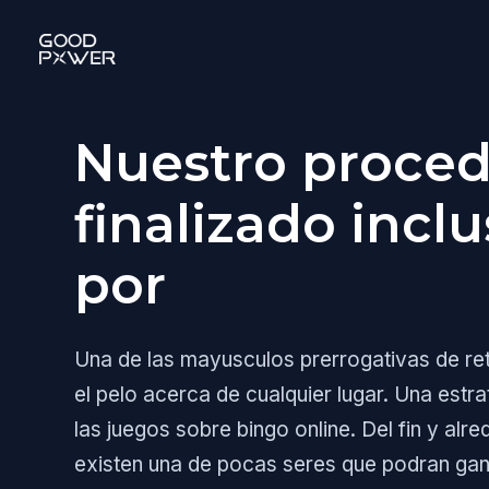
Skip
to
content
Nuestro proced
finalizado incl
por
Una de las mayusculos prerrogativas de ret
el pelo acerca de cualquier lugar. Una estra
las juegos sobre bingo online. Del fin y a
existen una de pocas seres que podran gan