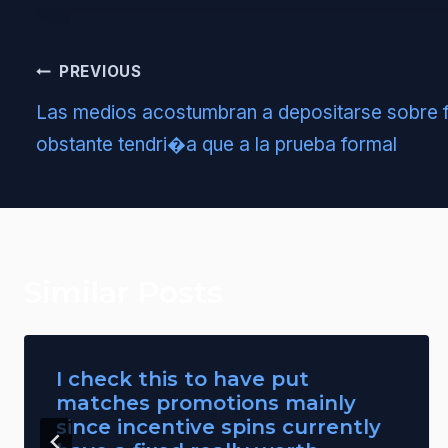
Post
PREVIOUS
Las medios acostumbran a depositarse sobre f
navigation
obstante tendri�a que a la prueba formal
Similar Posts
I check this to have put
matches promotions mainly
since incentive spins currently