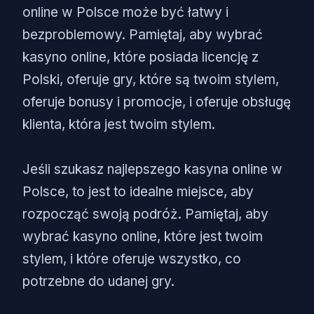
online w Polsce może być łatwy i
bezproblemowy. Pamiętaj, aby wybrać
kasyno online, które posiada licencję z
Polski, oferuje gry, które są twoim stylem,
oferuje bonusy i promocje, i oferuje obsługę
klienta, która jest twoim stylem.
Jeśli szukasz najlepszego kasyna online w
Polsce, to jest to idealne miejsce, aby
rozpocząć swoją podróż. Pamiętaj, aby
wybrać kasyno online, które jest twoim
stylem, i które oferuje wszystko, co
potrzebne do udanej gry.