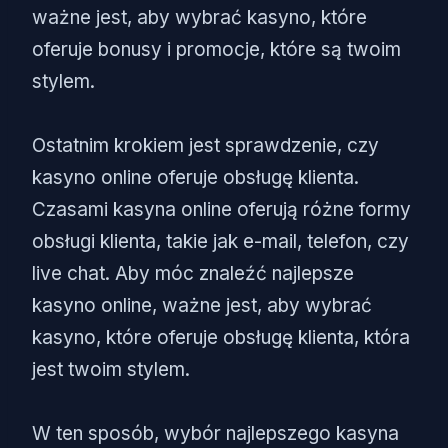
ważne jest, aby wybrać kasyno, które
oferuje bonusy i promocje, które są twoim
stylem.
Ostatnim krokiem jest sprawdzenie, czy
kasyno online oferuje obsługę klienta.
Czasami kasyna online oferują różne formy
obsługi klienta, takie jak e-mail, telefon, czy
live chat. Aby móc znaleźć najlepsze
kasyno online, ważne jest, aby wybrać
kasyno, które oferuje obsługę klienta, która
jest twoim stylem.
W ten sposób, wybór najlepszego kasyna