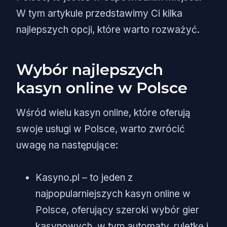
W tym artykule przedstawimy Ci kilka
najlepszych opcji, które warto rozważyć.
Wybór najlepszych
kasyn online w Polsce
Wśród wielu kasyn online, które oferują
swoje usługi w Polsce, warto zwrócić
uwagę na następujące:
Kasyno.pl – to jeden z
najpopularniejszych kasyn online w
Polsce, oferujący szeroki wybór gier
kasynowych, w tym automaty, ruletkę i