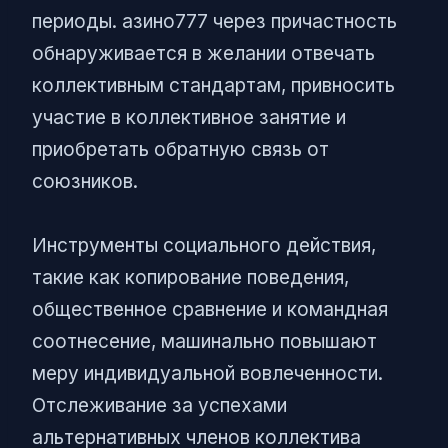
периоды. азино777 через причастность
обнаруживается в желании отвечать
коллективным стандартам, привносить
участие в коллективное занятие и
приобретать обратную связь от
союзников.
Инструменты социального действия,
такие как копирование поведения,
общественное сравнение и командная
соотнесение, машинально повышают
меру индивидуальной вовлеченности.
Отслеживание за успехами
альтернативных членов коллектива