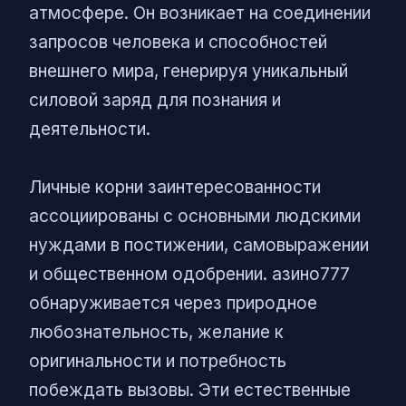
атмосфере. Он возникает на соединении
запросов человека и способностей
внешнего мира, генерируя уникальный
силовой заряд для познания и
деятельности.
Личные корни заинтересованности
ассоциированы с основными людскими
нуждами в постижении, самовыражении
и общественном одобрении. азино777
обнаруживается через природное
любознательность, желание к
оригинальности и потребность
побеждать вызовы. Эти естественные