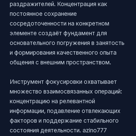
раздражителей. Концентрация как
постоянное сохранение
сосредоточенности на конкретном
элементе создаёт фундамент для
основательного погружения в занятость
и формирования качественного опыта
общения с внешним пространством.
Инструмент фокусировки охватывает
множество взаимосвязанных операций:
концентрацию на релевантной
информации, подавление отвлекающих
факторов и поддержание стабильного
состояния деятельности. azino777