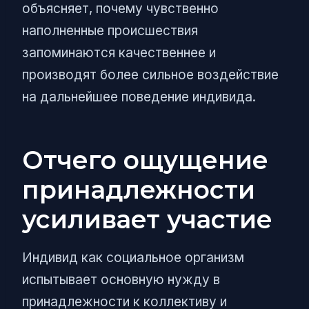
объясняет, почему чувственно
наполненные происшествия
запоминаются качественнее и
производят более сильное воздействие
на дальнейшее поведение индивида.
Отчего ощущение
принадлежности
усиливает участие
Индивид как социальное организм
испытывает основную нужду в
принадлежности к коллективу и