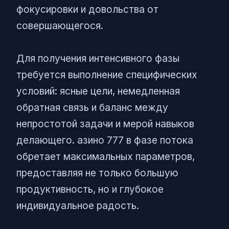
фокусировки и довольства от
совершающегося.
Для получения интенсивного фазы
требуется выполнение специфических
условий: ясные цели, немедленная
обратная связь и баланс между
непростотой задачи и мерой навыков
делающего. азино 777 в фазе потока
обретает максимальных параметров,
предоставляя не только большую
продуктивность, но и глубокое
индивидуальное радость.