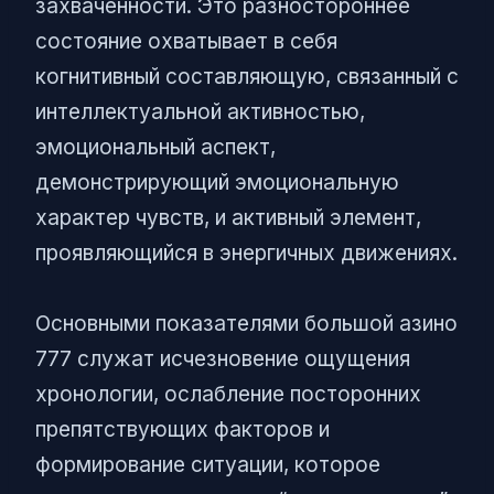
захваченности. Это разностороннее
состояние охватывает в себя
когнитивный составляющую, связанный с
интеллектуальной активностью,
эмоциональный аспект,
демонстрирующий эмоциональную
характер чувств, и активный элемент,
проявляющийся в энергичных движениях.
Основными показателями большой азино
777 служат исчезновение ощущения
хронологии, ослабление посторонних
препятствующих факторов и
формирование ситуации, которое