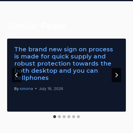
Similar Posts
The brand new sign on process
is made for quick supply and
robust protection towards the
both desktop and you can
cellphones
By
simona
July 16, 2026