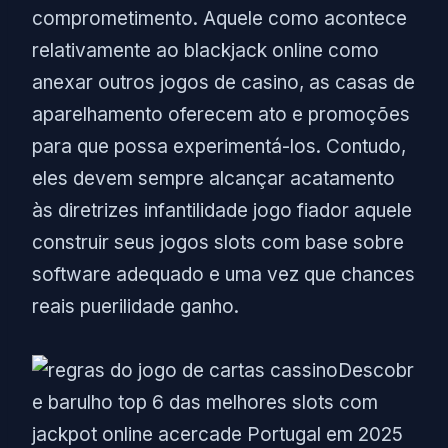
comprometimento. Aquele como acontece
relativamente ao blackjack online como
anexar outros jogos de casino, as casas de
aparelhamento oferecem ato e promoções
para que possa experimentá-los. Contudo,
eles devem sempre alcançar acatamento
às diretrizes infantilidade jogo fiador aquele
construir seus jogos slots com base sobre
software adequado e uma vez que chances
reais puerilidade ganho.
Descobr
e barulho top 6 das melhores slots com
jackpot online acercade Portugal em 2025