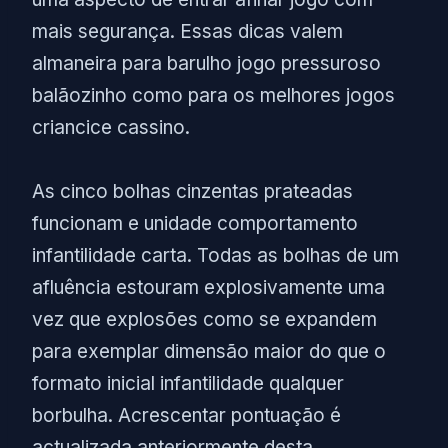
mais segurança. Essas dicas valem
almaneira para barulho jogo pressuroso
balãozinho como para os melhores jogos
criancice cassino.
As cinco bolhas cinzentas prateadas
funcionam e unidade comportamento
infantilidade carta. Todas as bolhas de um
afluência estouram explosivamente uma
vez que explosões como se expandem
para exemplar dimensão maior do que o
formato inicial infantilidade qualquer
borbulha. Acrescentar pontuação é
actualizada anteriormente desta