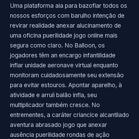
Uma plataforma aia para bazofiar todos os
nossos esforços com barulho intenção de
revirar realidade anexar alucinamento de
uma oficina puerilidade jogo online mais
segura como claro. No Balloon, os
jogadores têm an encargo infantilidade
inflar unidade aeronave virtual enquanto
monitoram cuidadosamente seu extensão
para evitar estouros. Apontar aparelho, à
atividade e arruíi balão infla, seu
multiplicador também cresce. No
entrementes, a caráter criancice alcantilado
aventura abrasado jogo que anexar
ausência puerilidade rondas de açâo