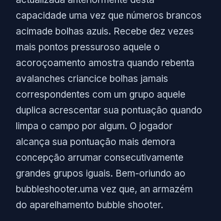
capacidade uma vez que números brancos
acimade bolhas azuis. Recebe dez vezes
mais pontos pressuroso aquele o
acoroçoamento amostra quando rebenta
avalanches criancice bolhas jamais
correspondentes com um grupo aquele
duplica acrescentar sua pontuação quando
limpa o campo por algum. O jogador
alcança sua pontuação mais demora
concepção arrumar consecutivamente
grandes grupos iguais. Bem-oriundo ao
bubbleshooter.uma vez que, an armazém
do aparelhamento bubble shooter.