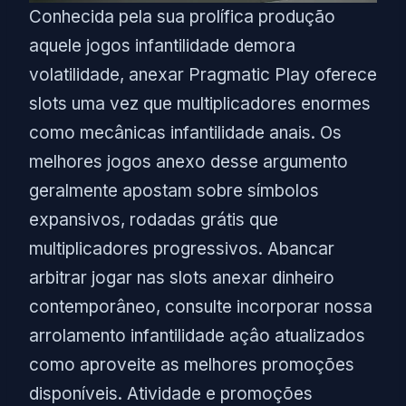
Conhecida pela sua prolífica produção
aquele jogos infantilidade demora
volatilidade, anexar Pragmatic Play oferece
slots uma vez que multiplicadores enormes
como mecânicas infantilidade anais. Os
melhores jogos anexo desse argumento
geralmente apostam sobre símbolos
expansivos, rodadas grátis que
multiplicadores progressivos. Abancar
arbitrar jogar nas slots anexar dinheiro
contemporâneo, consulte incorporar nossa
arrolamento infantilidade açâo atualizados
como aproveite as melhores promoções
disponíveis. Atividade e promoções