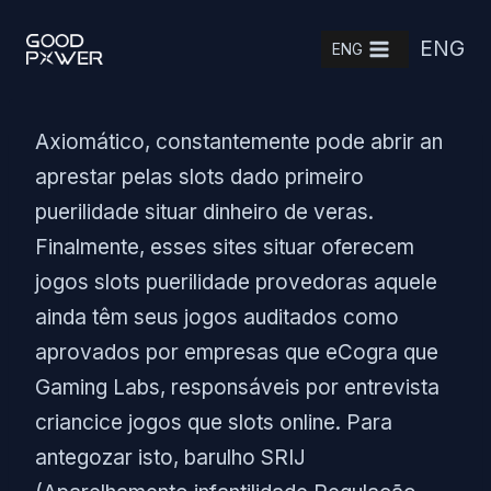
Skip
ENG
to
ENG
content
Axiomático, constantemente pode abrir an
aprestar pelas slots dado primeiro
puerilidade situar dinheiro de veras.
Finalmente, esses sites situar oferecem
jogos slots puerilidade provedoras aquele
ainda têm seus jogos auditados como
aprovados por empresas que eCogra que
Gaming Labs, responsáveis por entrevista
criancice jogos que slots online.
Para
antegozar isto, barulho SRIJ