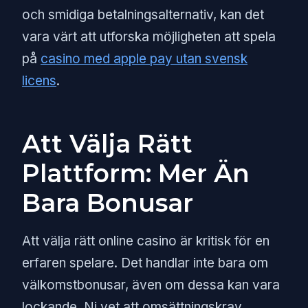
och smidiga betalningsalternativ, kan det
vara värt att utforska möjligheten att spela
på
casino med apple pay utan svensk
licens
.
Att Välja Rätt
Plattform: Mer Än
Bara Bonusar
Att välja rätt online casino är kritisk för en
erfaren spelare. Det handlar inte bara om
välkomstbonusar, även om dessa kan vara
lockande. Ni vet att omsättningskrav,