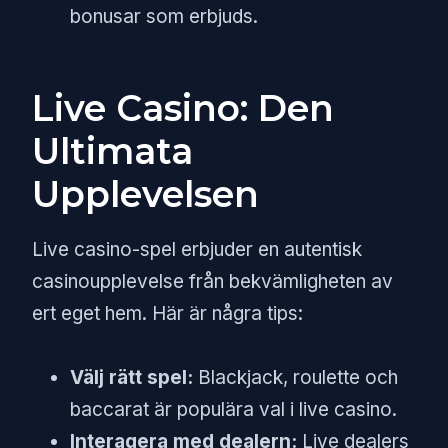
bonusar som erbjuds.
Live Casino: Den
Ultimata
Upplevelsen
Live casino-spel erbjuder en autentisk
casinoupplevelse från bekvämligheten av
ert eget hem. Här är några tips:
Välj rätt spel:
Blackjack, roulette och
baccarat är populära val i live casino.
Interagera med dealern:
Live dealers