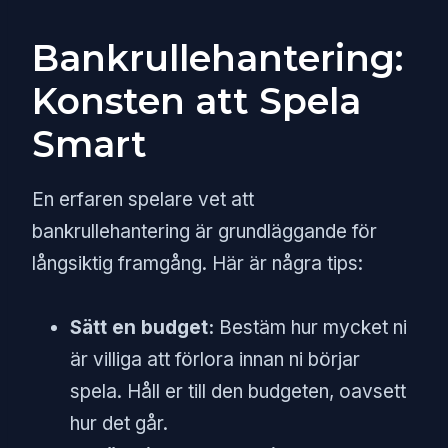
Bankrullehantering:
Konsten att Spela
Smart
En erfaren spelare vet att
bankrullehantering är grundläggande för
långsiktig framgång. Här är några tips:
Sätt en budget:
Bestäm hur mycket ni
är villiga att förlora innan ni börjar
spela. Håll er till den budgeten, oavsett
hur det går.