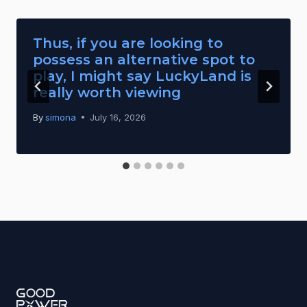
Thus, if you are looking to
possess an alternative spot to
play, I might say LuckyLand is
really worth viewing
By
simona
July 16, 2026