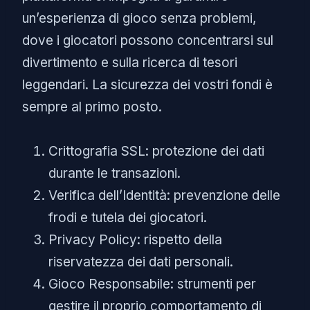
un’esperienza di gioco senza problemi,
dove i giocatori possono concentrarsi sul
divertimento e sulla ricerca di tesori
leggendari. La sicurezza dei vostri fondi è
sempre al primo posto.
Crittografia SSL: protezione dei dati
durante le transazioni.
Verifica dell’Identità: prevenzione delle
frodi e tutela dei giocatori.
Privacy Policy: rispetto della
riservatezza dei dati personali.
Gioco Responsabile: strumenti per
gestire il proprio comportamento di