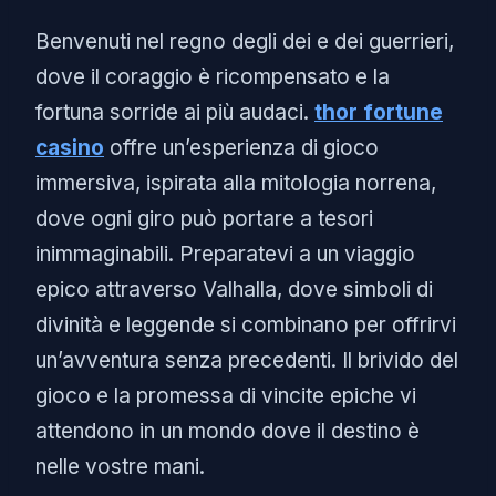
Benvenuti nel regno degli dei e dei guerrieri,
dove il coraggio è ricompensato e la
fortuna sorride ai più audaci.
thor fortune
casino
offre un’esperienza di gioco
immersiva, ispirata alla mitologia norrena,
dove ogni giro può portare a tesori
inimmaginabili. Preparatevi a un viaggio
epico attraverso Valhalla, dove simboli di
divinità e leggende si combinano per offrirvi
un’avventura senza precedenti. Il brivido del
gioco e la promessa di vincite epiche vi
attendono in un mondo dove il destino è
nelle vostre mani.