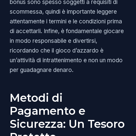
bonus sono spesso soggetti a requisiti di
scommessa, quindi è importante leggere
attentamente i termini e le condizioni prima
di accettarli. Infine, è fondamentale giocare
in modo responsabile e divertirsi,
ricordando che il gioco d’azzardo è
un’attività di intrattenimento e non un modo
per guadagnare denaro.
Metodi di
Pagamento e
Sicurezza: Un Tesoro