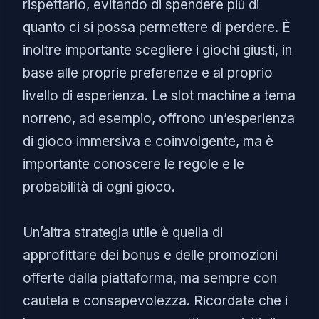
rispettarlo, evitando di spendere più di
quanto ci si possa permettere di perdere. È
inoltre importante scegliere i giochi giusti, in
base alle proprie preferenze e al proprio
livello di esperienza. Le slot machine a tema
norreno, ad esempio, offrono un’esperienza
di gioco immersiva e coinvolgente, ma è
importante conoscere le regole e le
probabilità di ogni gioco.
Un’altra strategia utile è quella di
approfittare dei bonus e delle promozioni
offerte dalla piattaforma, ma sempre con
cautela e consapevolezza. Ricordate che i