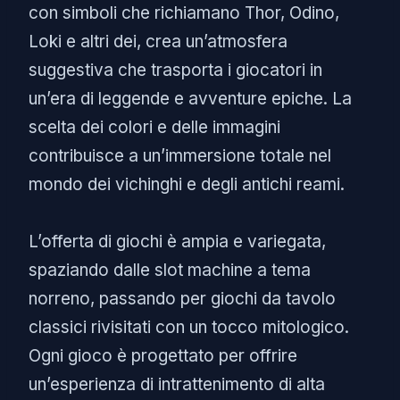
con simboli che richiamano Thor, Odino,
Loki e altri dei, crea un’atmosfera
suggestiva che trasporta i giocatori in
un’era di leggende e avventure epiche. La
scelta dei colori e delle immagini
contribuisce a un’immersione totale nel
mondo dei vichinghi e degli antichi reami.
L’offerta di giochi è ampia e variegata,
spaziando dalle slot machine a tema
norreno, passando per giochi da tavolo
classici rivisitati con un tocco mitologico.
Ogni gioco è progettato per offrire
un’esperienza di intrattenimento di alta