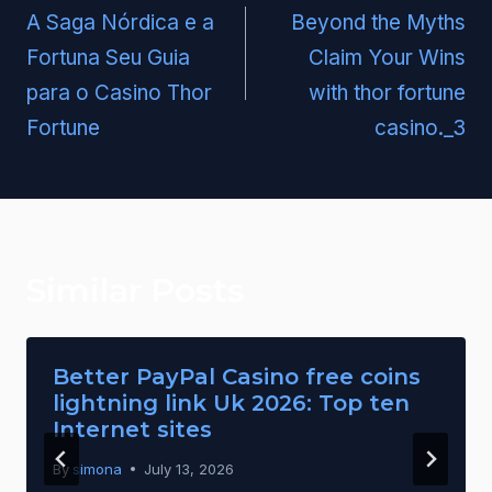
navigation
A Saga Nórdica e a
Beyond the Myths
Fortuna Seu Guia
Claim Your Wins
para o Casino Thor
with thor fortune
Fortune
casino._3
Similar Posts
Better PayPal Casino free coins
lightning link Uk 2026: Top ten
Internet sites
By
simona
July 13, 2026