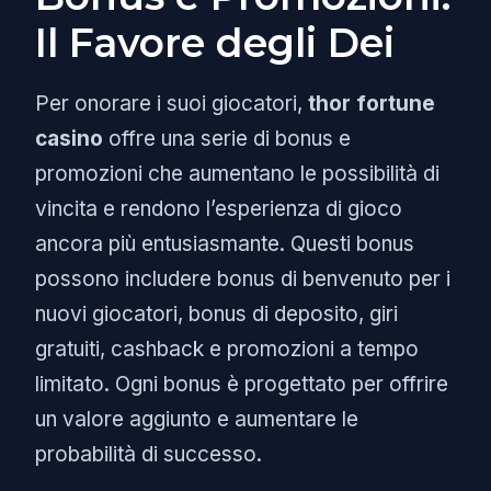
Il Favore degli Dei
Per onorare i suoi giocatori,
thor fortune
casino
offre una serie di bonus e
promozioni che aumentano le possibilità di
vincita e rendono l’esperienza di gioco
ancora più entusiasmante. Questi bonus
possono includere bonus di benvenuto per i
nuovi giocatori, bonus di deposito, giri
gratuiti, cashback e promozioni a tempo
limitato. Ogni bonus è progettato per offrire
un valore aggiunto e aumentare le
probabilità di successo.