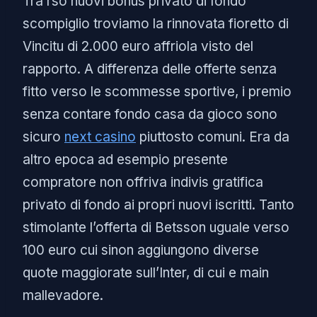
Tra rso nuovi bonus privato di fondo
scompiglio troviamo la rinnovata fioretto di
Vincitu di 2.000 euro affriola visto del
rapporto. A differenza delle offerte senza
fitto verso le scommesse sportive, i premio
senza contare fondo casa da gioco sono
sicuro
next casino
piuttosto comuni. Era da
altro epoca ad esempio presente
compratore non offriva indivis gratifica
privato di fondo ai propri nuovi iscritti. Tanto
stimolante l’offerta di Betsson uguale verso
100 euro cui sinon aggiungono diverse
quote maggiorate sull’Inter, di cui e main
mallevadore.