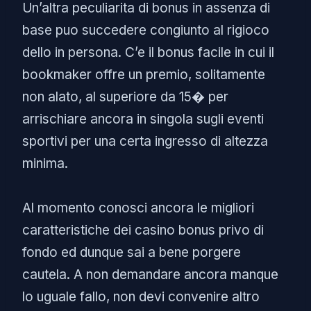
Un’altra peculiarita di bonus in assenza di
base puo succedere congiunto al rigioco
dello in persona. C’e il bonus facile in cui il
bookmaker offre un premio, solitamente
non alato, al superiore da 15� per
arrischiare ancora in singola sugli eventi
sportivi per una certa ingresso di altezza
minima.
Al momento conosci ancora le migliori
caratteristiche dei casino bonus privo di
fondo ed dunque sai a bene porgere
cautela. A non demandare ancora manque
lo uguale fallo, non devi convenire altro