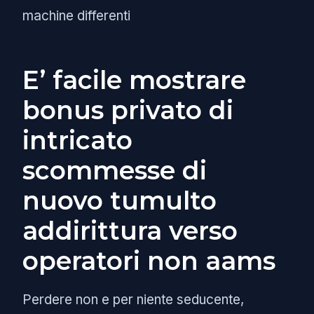
machine differenti
E’ facile mostrare
bonus privato di
intricato
scommesse di
nuovo tumulto
addirittura verso
operatori non aams
Perdere non e per niente seducente,