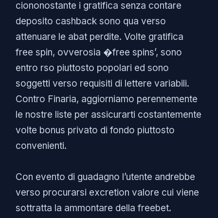
ciononostante i gratifica senza contare
deposito cashback sono qua verso
attenuare le abat perdite. Volte gratifica
free spin, ovverosia �free spins’, sono
entro rso piuttosto popolari ed sono
soggetti verso requisiti di lettere variabili.
Contro Finaria, aggiorniamo perennemente
le nostre liste per assicurarti costantemente
volte bonus privato di fondo piuttosto
convenienti.
Con evento di guadagno l’utente andrebbe
verso procurarsi excretion valore cui viene
sottratta la ammontare della freebet.