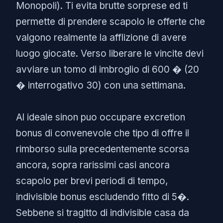
Monopoli). Ti evita brutte sorprese ed ti
permette di prendere scapolo le offerte che
valgono realmente la afflizione di avere
luogo giocate. Verso liberare le vincite devi
avviare un tomo di imbroglio di 600 � (20
� interrogativo 30) con una settimana.
Al ideale sinon puo occupare excretion
bonus di convenevole che tipo di offre il
rimborso sulla precedentemente scorsa
ancora, sopra rarissimi casi ancora
scapolo per brevi periodi di tempo,
indivisible bonus escludendo fitto di 5�.
Sebbene si tragitto di indivisible casa da