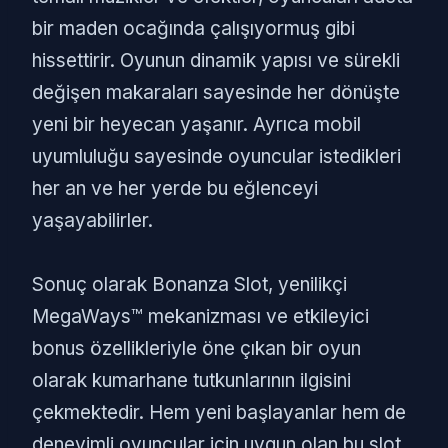
bir maden ocağında çalışıyormuş gibi
hissettirir. Oyunun dinamik yapısı ve sürekli
değişen makaraları sayesinde her dönüşte
yeni bir heyecan yaşanır. Ayrıca mobil
uyumluluğu sayesinde oyuncular istedikleri
her an ve her yerde bu eğlenceyi
yaşayabilirler.
Sonuç olarak Bonanza Slot, yenilikçi
MegaWays™ mekanizması ve etkileyici
bonus özellikleriyle öne çıkan bir oyun
olarak kumarhane tutkunlarının ilgisini
çekmektedir. Hem yeni başlayanlar hem de
deneyimli oyuncular için uygun olan bu slot,