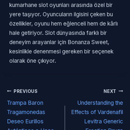
kumarhane slot oyunları arasında özel bir
yere taşıyor. Oyuncuların ilgisini çeken bu
özellikler, oyunu hem eğlenceli hem de kârlı
hale getiriyor. Slot dünyasında farklı bir
deneyim arayanlar için Bonanza Sweet,
kesinlikle denenmesi gereken bir seçenek
olarak öne çıkıyor.
Post
PREVIOUS
NEXT
navigation
Trampa Baron
Understanding the
Tragamonedas
Effects of Vardenafil
Deseo Eurillos
Levitra Generic