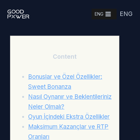
Skip
ENG
to
ENG
content
Content
Bonuslar ve Özel Özellikler:
Sweet Bonanza
Nasıl Oynanır ve Beklentileriniz
Neler Olmalı?
Oyun İçindeki Ekstra Özellikler
Maksimum Kazançlar ve RTP
Oranları