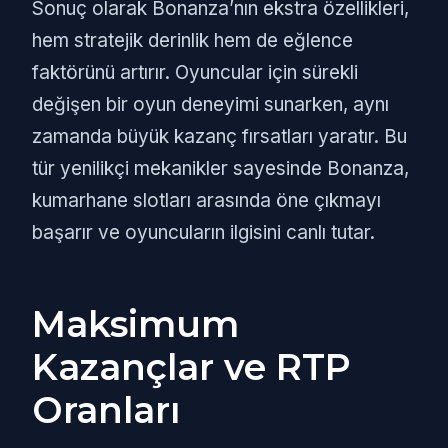
Sonuç olarak Bonanza’nın ekstra özellikleri,
hem stratejik derinlik hem de eğlence
faktörünü artırır. Oyuncular için sürekli
değişen bir oyun deneyimi sunarken, aynı
zamanda büyük kazanç fırsatları yaratır. Bu
tür yenilikçi mekanikler sayesinde Bonanza,
kumarhane slotları arasında öne çıkmayı
başarır ve oyuncuların ilgisini canlı tutar.
Maksimum
Kazançlar ve RTP
Oranları