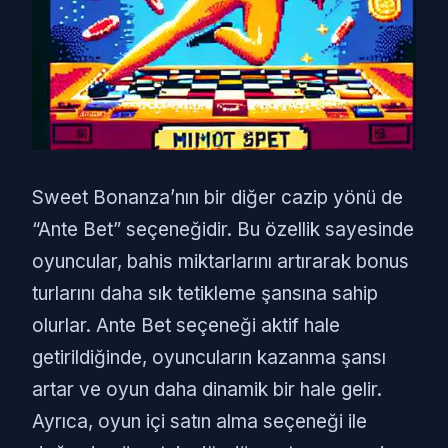
Sweet Bonanza’nın bir diğer cazip yönü de
“Ante Bet” seçeneğidir. Bu özellik sayesinde
oyuncular, bahis miktarlarını artırarak bonus
turlarını daha sık tetikleme şansına sahip
olurlar. Ante Bet seçeneği aktif hale
getirildiğinde, oyuncuların kazanma şansı
artar ve oyun daha dinamik bir hale gelir.
Ayrıca, oyun içi satın alma seçeneği ile