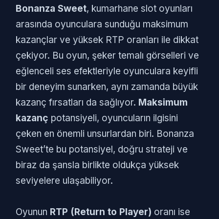
Bonanza Sweet
, kumarhane slot oyunları
arasında oyunculara sunduğu maksimum
kazançlar ve yüksek RTP oranları ile dikkat
çekiyor. Bu oyun, şeker temalı görselleri ve
eğlenceli ses efektleriyle oyunculara keyifli
bir deneyim sunarken, aynı zamanda büyük
kazanç fırsatları da sağlıyor.
Maksimum
kazanç
potansiyeli, oyuncuların ilgisini
çeken en önemli unsurlardan biri. Bonanza
Sweet’te bu potansiyel, doğru strateji ve
biraz da şansla birlikte oldukça yüksek
seviyelere ulaşabiliyor.
Oyunun
RTP (Return to Player)
oranı ise