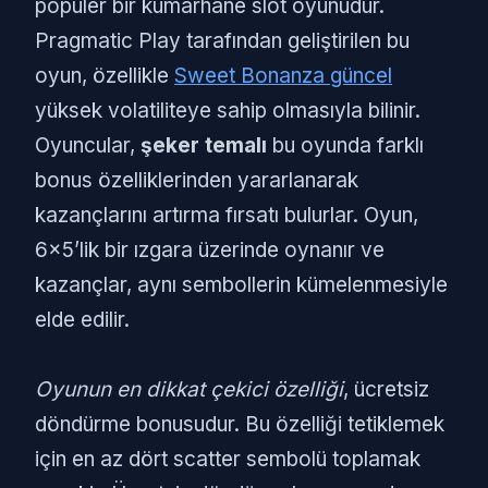
popüler bir kumarhane slot oyunudur.
Pragmatic Play tarafından geliştirilen bu
oyun, özellikle
Sweet Bonanza güncel
yüksek volatiliteye sahip olmasıyla bilinir.
Oyuncular,
şeker temalı
bu oyunda farklı
bonus özelliklerinden yararlanarak
kazançlarını artırma fırsatı bulurlar. Oyun,
6×5’lik bir ızgara üzerinde oynanır ve
kazançlar, aynı sembollerin kümelenmesiyle
elde edilir.
Oyunun en dikkat çekici özelliği
, ücretsiz
döndürme bonusudur. Bu özelliği tetiklemek
için en az dört scatter sembolü toplamak