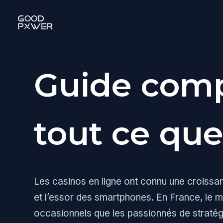
Skip
to
content
Guide compl
tout ce que
Les casinos en ligne ont connu une croissan
et l’essor des smartphones. En France, le ma
occasionnels que les passionnés de stratégi