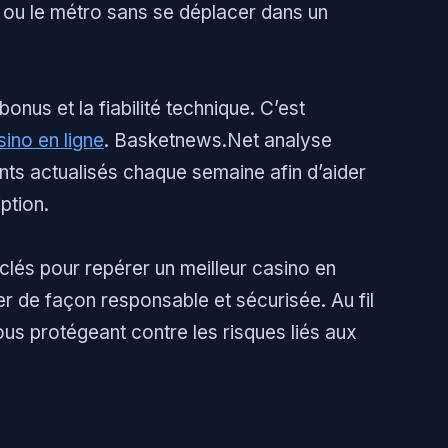
on ou le métro sans se déplacer dans un
onus et la fiabilité technique. C’est
ino en ligne
. Basketnews.Net analyse
nts actualisés chaque semaine afin d’aider
ption.
lés pour repérer un meilleur casino en
er de façon responsable et sécurisée. Au fil
ous protégeant contre les risques liés aux