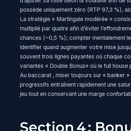
d’ajuster sa mise selon la volatilité afin 
possède uniquement zéro (RTP 97,3 %), alor
La stratégie « Martingale modérée » consist
multiplié par quatre afin d’éviter l’effondr
chances (~0,5 %); compter mentalement les 
identifier quand augmenter votre mise jusq
souvent trois lignes payantes où chaque co
variantes « Double Bonus» où le full house 
Au baccarat , miser toujours sur « banker »
progressifs entraînent rapidement une satur
jeu tout en conservant une marge confortabl
Section 4 : Bon