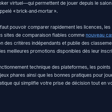
poker virtuel—qui permettent de jouer depuis le sal
ppelé « brick‑and‑mortar ».
l faut pouvoir comparer rapidement les licences, les b
 des sites de comparaison fiables comme
nouveau cas
on des critères indépendants et publie des classeme
 des meilleures promotions disponibles dès leur inscri
ctionnement technique des plateformes, les points c
 jeux phares ainsi que les bonnes pratiques pour jou
ique qui simplifie votre prise de décision tout en v