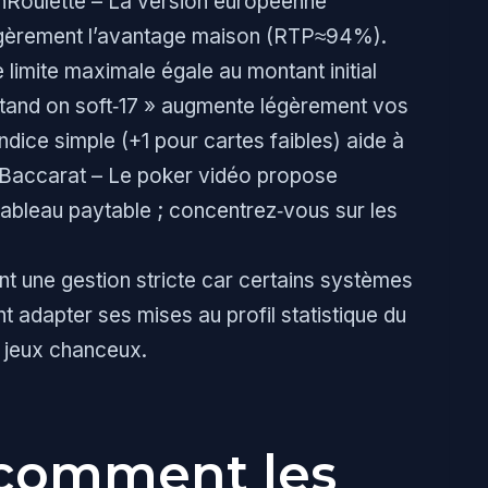
n\nRoulette – La version européenne
gèrement l’avantage maison (
RTP≈94%).
limite maximale égale au montant initial
« stand on soft‑17 » augmente légèrement vos
ice simple (+1 pour cartes faibles) aide à
& Baccarat – Le poker vidéo propose
ableau paytable ; concentrez‑vous sur les
nt une gestion stricte car certains systèmes
 adapter ses mises au profil statistique du
x jeux chanceux.
: comment les