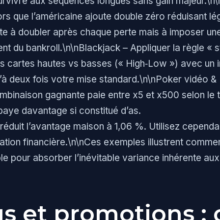
de survivre aux séquences longues sans gain majeur.\
s que l’américaine ajoute double zéro réduisant lé
e à doubler après chaque perte mais à imposer une 
ement du bankroll.\n\nBlackjack – Appliquer la règle 
cartes hautes vs basses (« High‑Low ») avec un ind
u’à deux fois votre mise standard.\n\nPoker vidéo 
mbinaison gagnante paie entre x5 et x500 selon le t
paye davantage si constitué d’as.
 réduit l’avantage maison à
1,06 %. Utilisez cependa
ation financière.\n\nCes exemples illustrent comment
e pour absorber l’inévitable variance inhérente au
us et promotions 