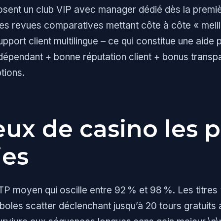
posent un club VIP avec manager dédié dès la premièr
s revues comparatives mettant côte à côte « meille
pport client multilingue – ce qui constitue une aide 
 indépendant + bonne réputation client + bonus tran
tions.
jeux de casino les 
ies
TP moyen qui oscille entre 92 % et 98 %. Les titres
les scatter déclenchant jusqu’à 20 tours gratuits av