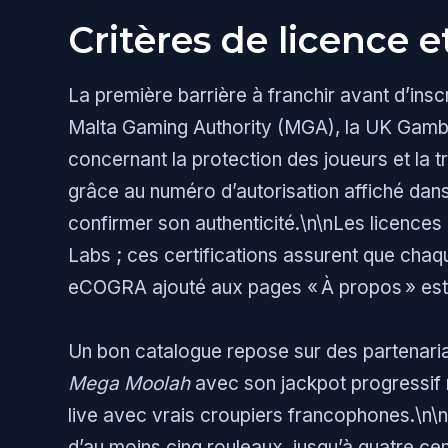
Critères de licence e
La première barrière à franchir avant d’inscr
Malta Gaming Authority (MGA), la UK Gamb
concernant la protection des joueurs et la tr
grâce au numéro d’autorisation affiché dans 
confirmer son authenticité.\n\nLes licenc
Labs ; ces certifications assurent que chaq
eCOGRA ajouté aux pages « À propos » est d
Un bon catalogue repose sur des partenaria
Mega Moolah
avec son jackpot progressif r
live avec vrais croupiers francophones.\n\
d’au moins cinq rouleaux, jusqu’à quatre ce