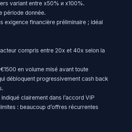
ers variant entre x50% и x100%.
ne période donnée.
exigence financière préliminaire ; idéal
 facteur compris entre 20x et 40x selon la
r €1500 en volume misé avant toute
 qui débloquent progressivement cash back
s.
indiqué clairement dans l’accord VIP
limites : beaucoup d’offres récurrentes