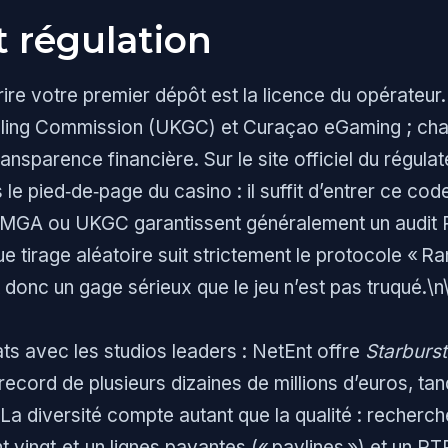
t régulation
ire votre premier dépôt est la licence du opérateur. 
ling Commission (UKGC) et Curaçao eGaming ; cha
ansparence financière. Sur le site officiel du régula
le pied‑de‑page du casino : il suffit d’entrer ce co
es MGA ou UKGC garantissent généralement un audi
ue tirage aléatoire suit strictement le protocole «
onc un gage sérieux que le jeu n’est pas truqué.\n\
ts avec les studios leaders : NetEnt offre
Starburst
ecord de plusieurs dizaines de millions d’euros, ta
nLa diversité compte autant que la qualité : reche
nt vingt‑et‑un lignes payantes (« paylines ») et un 