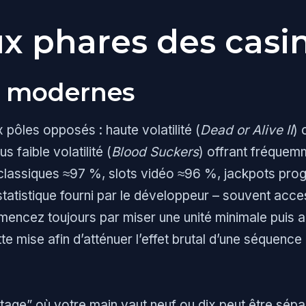
eux phares des casi
s modernes
 pôles opposés : haute volatilité (
Dead or Alive II
) 
us faible volatilité (
Blood Suckers
) offrant fréquem
 classiques ≈97 %, slots vidéo ≈96 %, jackpots pr
atistique fourni par le développeur – souvent access
mencez toujours par miser une unité minimale pui
te mise afin d’atténuer l’effet brutal d’une séquenc
artage” où votre main vaut neuf ou dix peut être sé