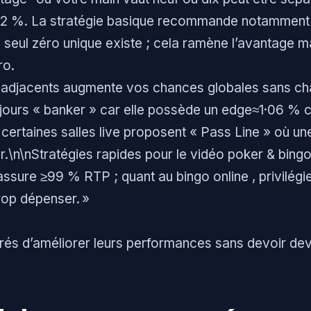
42 %. La stratégie basique recommande notamment «
, seul zéro unique existe ; cela ramène l’avantage 
ro.
os adjacents augmente vos chances globales sans ch
ujours « banker » car elle possède un edge≈1·06 % c
certaines salles live proposent « Pass Line » où un
.\n\nStratégies rapides pour le vidéo poker & bing
assure ≥99 % RTP ; quant au bingo online , privilégie
rop dépenser. »
rés d’améliorer leurs performances sans devoir de