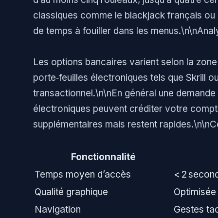
classiques comme le blackjack français ou l
de temps à fouiller dans les menus.\n\nAna
Les options bancaires varient selon la zone
porte‑feuilles électroniques tels que Skrill
transactionnel.\n\nEn général une demande d
électroniques peuvent créditer votre comp
supplémentaires mais restent rapides.\n\n
Fonctionnalité
Temps moyen d’accès
< 2 secon
Qualité graphique
Optimisée
Navigation
Gestes tac