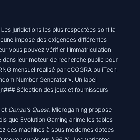
Les juridictions les plus respectées sont la
cune impose des exigences différentes
teur vous pouvez vérifier l’immatriculation
de dans leur moteur de recherche public pour
t RNG mensuel réalisé par eCOGRA ou iTech
 Random Number Generator ». Un label
n### Sélection des jeux et fournisseurs
et
Gonzo’s Quest
, Microgaming propose
ndis que Evolution Gaming anime les tables
rchez des machines à sous modernes dotées
RTP moyen supérieur à 96 %. Les variantes