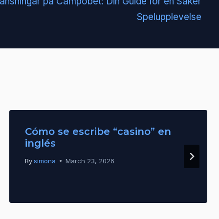
änsningar på Campobet: Din Guide för en Säker
Spelupplevelse
Cómo se escribe “casino” en
inglés
By
simona
March 23, 2026