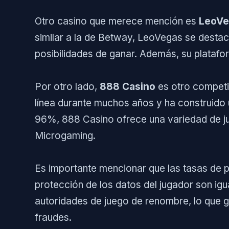
Otro casino que merece mención es
LeoVe
similar a la de Betway, LeoVegas se destac
posibilidades de ganar. Además, su platafor
Por otro lado,
888 Casino
es otro competid
línea durante muchos años y ha construido u
96%, 888 Casino ofrece una variedad de ju
Microgaming.
Es importante mencionar que las tasas de pag
protección de los datos del jugador son ig
autoridades de juego de renombre, lo que g
fraudes.