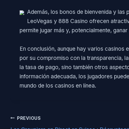
Además, los bonos de bienvenida y las p
LeoVegas y 888 Casino ofrecen atractivos
permite jugar más y, potencialmente, ganar
En conclusión, aunque hay varios casinos 
por su compromiso con la transparencia, la s
la tasa de pago, sino también otros aspecto
información adecuada, los jugadores puede
mundo de los casinos en línea.
Post
PREVIOUS