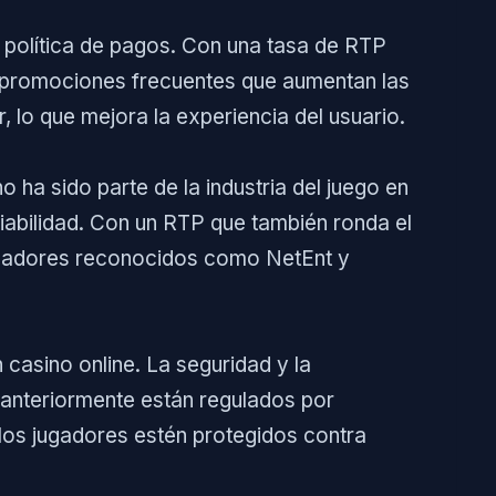
 política de pagos. Con una tasa de RTP
er promociones frecuentes que aumentan las
 lo que mejora la experiencia del usuario.
 ha sido parte de la industria del juego en
fiabilidad. Con un RTP que también ronda el
olladores reconocidos como NetEnt y
 casino online. La seguridad y la
 anteriormente están regulados por
los jugadores estén protegidos contra