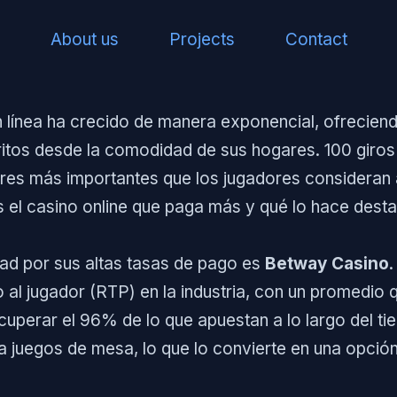
About us
Projects
Contact
en línea ha crecido de manera exponencial, ofrecien
ritos desde la comodidad de sus hogares. 100 giros
res más importantes que los jugadores consideran al
s el casino online que paga más y qué lo hace dest
ad por sus altas tasas de pago es
Betway Casino
.
 al jugador (RTP) en la industria, con un promedio 
cuperar el 96% de lo que apuestan a lo largo del 
uegos de mesa, lo que lo convierte en una opción a