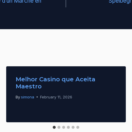
e d’un Marché en
Spelbegr
Melhor Casino que Aceita
Maestro
By
simona
February 11, 2026