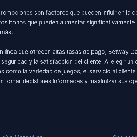
romociones son factores que pueden influir en la d
 bonos que pueden aumentar significativamente el b
 más.
en línea que ofrecen altas tasas de pago, Betway 
eguridad y la satisfacción del cliente. Al elegir u
s como la variedad de juegos, el servicio al client
n tomar decisiones informadas y maximizar sus op