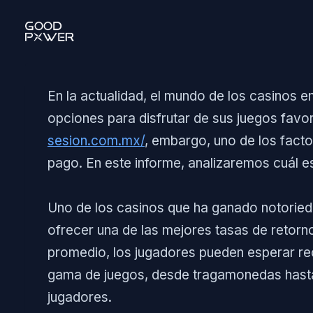
Skip
to
content
En la actualidad, el mundo de los casinos 
opciones para disfrutar de sus juegos favo
sesion.com.mx/
, embargo, uno de los facto
pago. En este informe, analizaremos cuál e
Uno de los casinos que ha ganado notoried
ofrecer una de las mejores tasas de retorno
promedio, los jugadores pueden esperar re
gama de juegos, desde tragamonedas hasta j
jugadores.