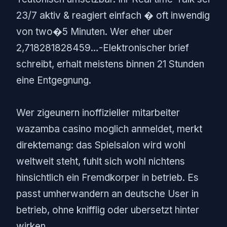
23/7 aktiv & reagiert einfach � oft inwendig
von two�5 Minuten. Wer eher uber
2,718281828459…-Elektronischer brief
schreibt, erhalt meistens binnen 21 Stunden
eine Entgegnung.
Wer zigeunern inoffizieller mitarbeiter
wazamba casino moglich anmeldet, merkt
direktemang: das Spielsalon wird wohl
weltweit steht, fuhlt sich wohl nichtens
hinsichtlich ein Fremdkorper in betrieb. Es
passt umherwandern an deutsche User in
betrieb, ohne knifflig oder ubersetzt hinter
wirken.