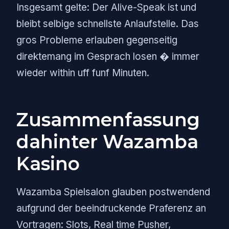
Insgesamt gelte: Der Alive-Speak ist und
bleibt selbige schnellste Anlaufstelle. Das
gros Probleme erlauben gegenseitig
direktemang im Gesprach losen � immer
wieder within uff funf Minuten.
Zusammenfassung
dahinter Wazamba
Kasino
Wazamba Spielsalon glauben postwendend
aufgrund der beeindruckende Praferenz an
Vortragen: Slots, Real time Pusher,