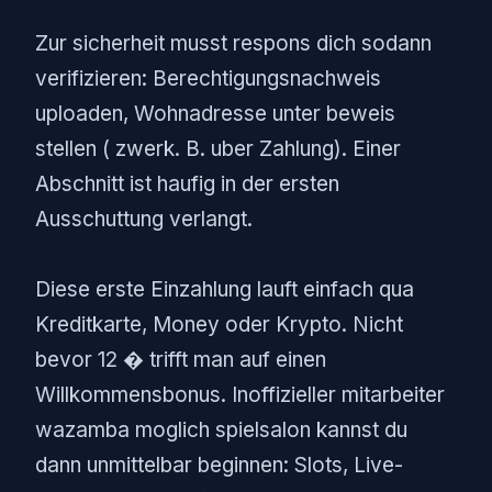
Zur sicherheit musst respons dich sodann
verifizieren: Berechtigungsnachweis
uploaden, Wohnadresse unter beweis
stellen ( zwerk. B. uber Zahlung). Einer
Abschnitt ist haufig in der ersten
Ausschuttung verlangt.
Diese erste Einzahlung lauft einfach qua
Kreditkarte, Money oder Krypto. Nicht
bevor 12 � trifft man auf einen
Willkommensbonus. Inoffizieller mitarbeiter
wazamba moglich spielsalon kannst du
dann unmittelbar beginnen: Slots, Live-