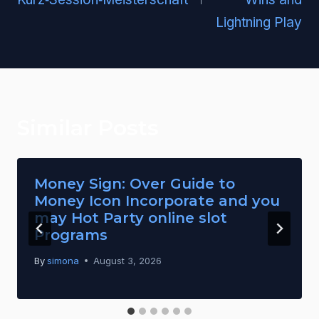
Lightning Play
Similar Posts
Money Sign: Over Guide to
Money Icon Incorporate and you
may Hot Party online slot
Programs
By
simona
August 3, 2026