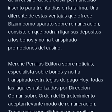
inscrito para treinta dias en la tarima. Una
diferente de estas ventajas que ofrece
Bizum como aparato sobre remuneracion,
consiste en que podran ligar sus depositos
a los bonos y no ha transpirado
promociones del casino.
Merche Peralias Editora sobre noticias,
especialista sobre bonos y no ha
transpirado estrategias de pago Hoy, todas
las lugares autorizados por Direccion
Comun sobre Orden del Entretenimiento
aceptan levante modo de remuneracion.
Todas estas posibilidades os permitiran