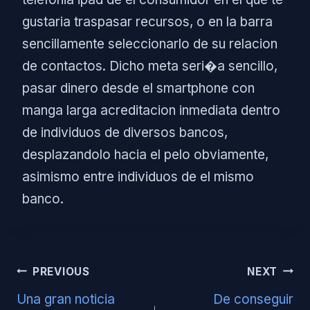
gustaria traspasar recursos, o en la barra
sencillamente seleccionarlo de su relacion
de contactos. Dicho meta seri�a sencillo,
pasar dinero desde el smartphone con
manga larga acreditacion inmediata dentro
de individuos de diversos bancos,
desplazandolo hacia el pelo obviamente,
asimismo entre individuos de el mismo
banco.
Post
PREVIOUS
NEXT
navigation
Una gran noticia
De conseguir