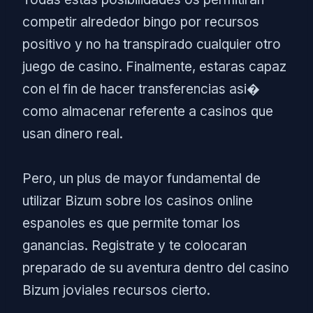
competir alrededor bingo por recursos
positivo y no ha transpirado cualquier otro
juego de casino. Finalmente, estaras capaz
con el fin de hacer transferencias asi�
como almacenar referente a casinos que
usan dinero real.
Pero, un plus de mayor fundamental de
utilizar Bizum sobre los casinos online
espanoles es que permite tomar los
ganancias. Registrate y te colocaran
preparado de su aventura dentro del casino
Bizum joviales recursos cierto.