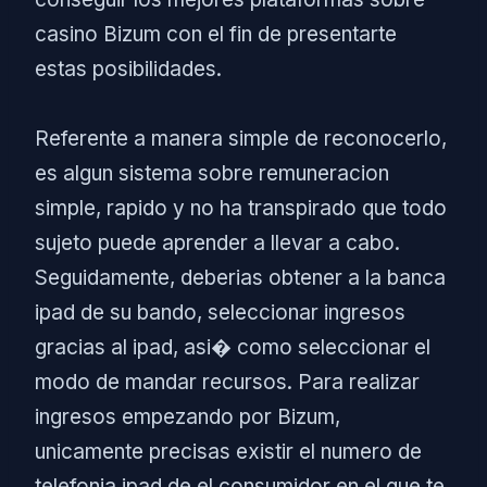
casino Bizum con el fin de presentarte
estas posibilidades.
Referente a manera simple de reconocerlo,
es algun sistema sobre remuneracion
simple, rapido y no ha transpirado que todo
sujeto puede aprender a llevar a cabo.
Seguidamente, deberias obtener a la banca
ipad de su bando, seleccionar ingresos
gracias al ipad, asi� como seleccionar el
modo de mandar recursos. Para realizar
ingresos empezando por Bizum,
unicamente precisas existir el numero de
telefonia ipad de el consumidor en el que te