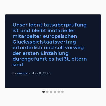
Unser Identitatsuberprufung
ist und bleibt inoffizieller
mitarbeiter europaischen
Glucksspielstaatsvertrag
erforderlich und soll vorweg
der ersten Einzahlung
durchgefuhrt es heißt, eltern
sind
By
simona
July 8, 2026