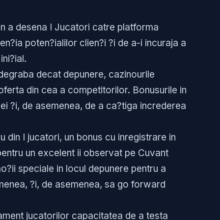
din a desena I Jucatori catre platforma
?ia poten?ialilor clien?i ?i de a-i incuraja a
ni?ial.
 degraba decat depunere, cazinourile
oferta din cea a competitorilor. Bonusurile in
mei ?i, de asemenea, de a ca?tiga increderea
 din I jucatori, un bonus cu inregistrare in
i pentru un excelent ii observat pe Cuvant
o?ii speciale in locul depunere pentru a
asemenea, ?i, de asemenea, sa go forward
ament jucatorilor capacitatea de a testa