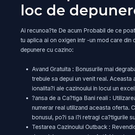
loc de depuner
Ai recunoa?te De acum Probabil de ce poate e
tu aplica ai on oxigen intr -un mod care din 
depunere cu cazino:
Avand Gratuita : Bonusurile mai degraba
trebuie sa depui un venit real. Aceasta ac
ionalita?i ale cazinoului in locul un exce
?ansa de a Ca?tiga Bani reali : Utiliza
numerar real utilizand aceasta oferta. 
bonusul, po?i sa i?i retragi ca?tigurile s
Testarea Cazinoului Outback : Revendic