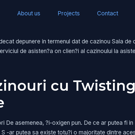
About us
Projects
Contact
 decat depunere in termenul dat de cazinou Sala de 
viciul de asisten?a on clien?i al cazinoului la asiste
zinouri cu Twistin
e
ri De asemenea, ?i-oxigen pun. De ce ar putea fi in 
 S -ar putea sa existe totu?i o majoritate dintre ace