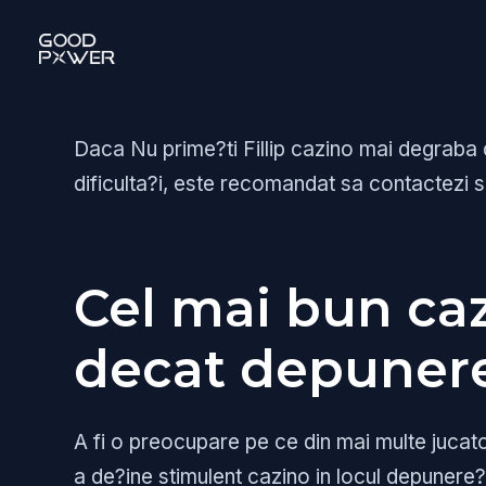
Skip
to
content
Daca Nu prime?ti Fillip cazino mai degraba
dificulta?i, este recomandat sa contactezi ser
Cel mai bun ca
decat depuner
A fi o preocupare pe ce din mai multe jucato
a de?ine stimulent cazino in locul depunere?