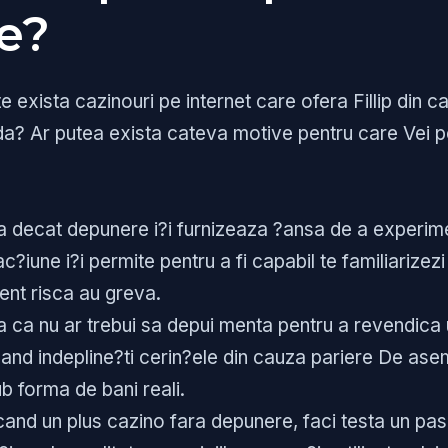
e?
xista cazinouri pe internet care ofera Fillip din c
da? Ar putea exista cateva motive pentru care Vei pent
 decat depunere i?i furnizeaza ?ansa de a experimen
?iune i?i permite pentru a fi capabil te familiarizezi 
lent risca au greva.
rea ca nu ar trebui sa depui menta pentru a revendica
Cand indepline?ti cerin?ele din cauza pariere De as
ub forma de bani reali.
and un plus cazino fara depunere, faci testa un pas