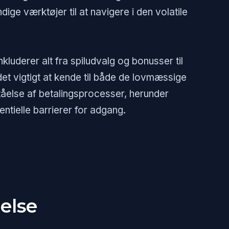
e værktøjer til at navigere i den volatile
nkluderer alt fra spiludvalg og bonusser til
det vigtigt at kende til både de lovmæssige
tåelse af betalingsprocesser, herunder
ntielle barrierer for adgang.
else