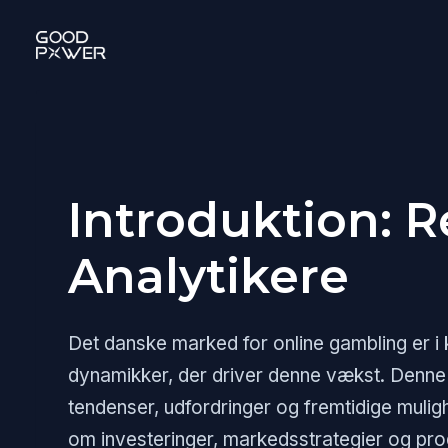
Skip
to
content
Introduktion: R
Analytikere
Det danske marked for online gambling er i 
dynamikker, der driver denne vækst. Denne 
tendenser, udfordringer og fremtidige mulig
om investeringer, markedsstrategier og produ