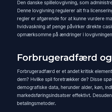
Den danske spillelovgivning, som administre
Denne lovgivning regulerer alt fra licenseri
regler er afgørende for at kunne vurdere mar
hvidvaskning af penge påvirker direkte cas
opmærksomme på ændringer i lovgivningen,
Forbrugeradfærd og
Forbrugeradfærd er et andet kritisk elemen
dem? Hvilke spil foretrækker de? Disse spø
demografiske data, herunder alder, køn, ind
markedsføringsindsatser effektivt. Desuden 
betalingsmetoder.