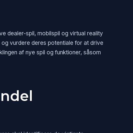
 dealer-spil, mobilspil og virtual reality
 og vurdere deres potentiale for at drive
klingen af nye spil og funktioner, såsom
andel