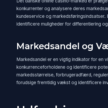
Det danske online casino-marked er præget a
konkurrenter og analysere deres markedsande
kundeservice og markedsføringsindsatser. 
identificere muligheder for differentiering o
Markedsandel og Væ
Markedsandel er en vigtig indikator for en
konkurrenceforholdene og identificere pote
markedsstørrelse, forbrugeradfærd, reguleri
forudsige fremtidig vækst og identificere i