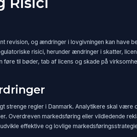
 Risici
nt revision, og ændringer i lovgivningen kan have b
oriske risici, herunder ændringer i skatter, licensg
n føre til bøder, tab af licens og skade på virks
rdringer
agt strenge regler i Danmark. Analytikere skal væ
er. Overdreven markedsføring eller vildledende rek
vikle effektive og lovlige markedsføringsstrategier