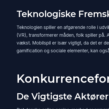
Teknologiske Fremsk
Teknologien spiller en afgørende rolle i udvi
(VR), transformerer måden, folk spiller på. 
vækst. Mobilspil er især vigtigt, da det er
gamification og sociale elementer, kan også
Konkurrencefo
De Vigtigste Aktøre