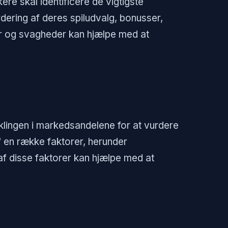
re skal identificere de vigtigste
dering af deres spiludvalg, bonusser,
r og svagheder kan hjælpe med at
klingen i markedsandelene for at vurdere
 en række faktorer, herunder
af disse faktorer kan hjælpe med at