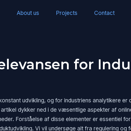
About us
Projects
Contact
elevansen for Indu
konstant udvikling, og for industriens analytikere e
artikel dykker ned i de væsentlige aspekter af onli
heder. Forståelse af disse elementer er essentiel fo
ktudvikling. Vi vil undersøge alt fra regulering og 