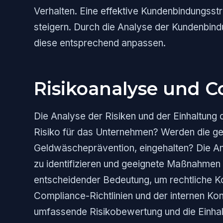
Verhalten. Eine effektive Kundenbindungsstr
steigern. Durch die Analyse der Kundenbind
diese entsprechend anpassen.
Risikoanalyse und 
Die Analyse der Risiken und der Einhaltung 
Risiko für das Unternehmen? Werden die gel
Geldwäscheprävention, eingehalten? Die An
zu identifizieren und geeignete Maßnahmen 
entscheidender Bedeutung, um rechtliche K
Compliance-Richtlinien und der internen Ko
umfassende Risikobewertung und die Einhalt