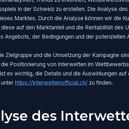
spiels in der Schweiz zu erstellen. Die Analyse des
dieses Marktes. Durch die Analyse können wir die K
ch diese auf den Marktanteil und die Rentabilität de
des Angebots, der Bedingungen und der potenziellen 
die Zielgruppe und die Umsetzung der Kampagne sind
e, die Positionierung von Interwetten im Wettbewerb
t es wichtig, die Details und die Auswirkungen auf 
t unter
https://interwettenofficial.ch/
zu finden.
alyse des Interwet