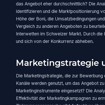
das Angebot eher durchschnittlich? Die An
identifizieren und die Marktpositionierung
Höhe der Boni, die Umsatzbedingungen und d
Vergleich zu anderen Angeboten zu beurteile
Interwetten im Schweizer Markt. Durch die 
und sich von der Konkurrenz abheben.
Marketingstrategie
Die Marketingstrategie, die zur Bewerbung 
Kanäle werden genutzt, um das Angebot z
Marketinginstrumente eingesetzt? Die Analy
Effektivität der Marketingkampagnen zu erm