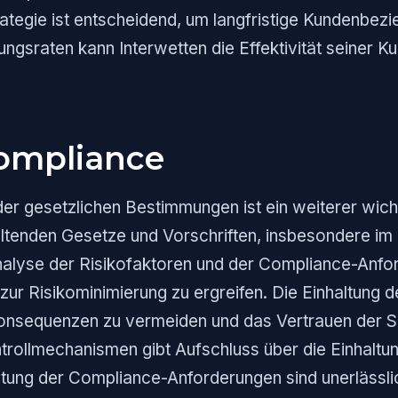
ategie ist entscheidend, um langfristige Kundenbezi
ungsraten kann Interwetten die Effektivität seiner 
Compliance
der gesetzlichen Bestimmungen ist ein weiterer wicht
tenden Gesetze und Vorschriften, insbesondere im H
alyse der Risikofaktoren und der Compliance-Anford
zur Risikominimierung zu ergreifen. Die Einhaltung 
onsequenzen zu vermeiden und das Vertrauen der Sp
ntrollmechanismen gibt Aufschluss über die Einhalt
ung der Compliance-Anforderungen sind unerlässlich