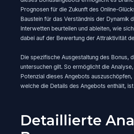
Prognosen für die Zukunft des Online-Glücks
Baustein für das Verständnis der Dynamik 
Interwetten beurteilen und ableiten, wie si
dabei auf der Bewertung der Attraktivität 
Die spezifische Ausgestaltung des Bonus, 
untersuchen gilt. So ermöglicht die Analys
Potenzial dieses Angebots auszuschöpfen, is
welche die Details des Angebots enthält, is
Detaillierte An