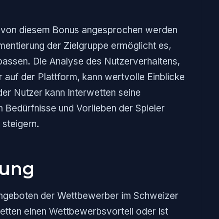
 die von diesem Bonus angesprochen werden
mentierung der Zielgruppe ermöglicht es,
passen. Die Analyse des Nutzerverhaltens,
 auf der Plattform, kann wertvolle Einblicke
der Nutzer kann Interwetten seine
n Bedürfnisse und Vorlieben der Spieler
 steigern.
rung
n Angeboten der Wettbewerber im Schweizer
wetten einen Wettbewerbsvorteil oder ist