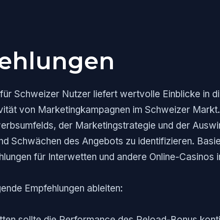
fehlungen
r Schweizer Nutzer liefert wertvolle Einblicke in 
ivität von Marketingkampagnen im Schweizer Markt. 
werbsumfelds, der Marketingstrategie und der Auswi
nd Schwächen des Angebots zu identifizieren. Basi
lungen für Interwetten und andere Online-Casinos
gende Empfehlungen ableiten:
tten sollte die Performance des Reload-Bonus konti