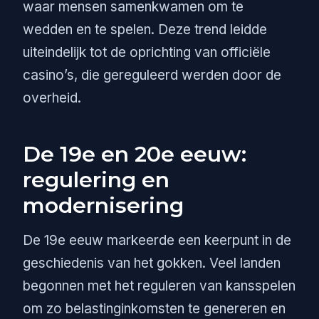
waar mensen samenkwamen om te
wedden en te spelen. Deze trend leidde
uiteindelijk tot de oprichting van officiële
casino’s, die gereguleerd werden door de
overheid.
De 19e en 20e eeuw:
regulering en
modernisering
De 19e eeuw markeerde een keerpunt in de
geschiedenis van het gokken. Veel landen
begonnen met het reguleren van kansspelen
om zo belastinginkomsten te genereren en