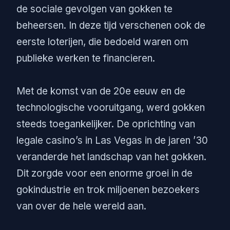
de sociale gevolgen van gokken te
beheersen. In deze tijd verschenen ook de
eerste loterijen, die bedoeld waren om
publieke werken te financieren.
Met de komst van de 20e eeuw en de
technologische vooruitgang, werd gokken
steeds toegankelijker. De oprichting van
legale casino’s in Las Vegas in de jaren ’30
veranderde het landschap van het gokken.
Dit zorgde voor een enorme groei in de
gokindustrie en trok miljoenen bezoekers
van over de hele wereld aan.