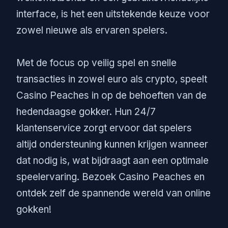
interface, is het een uitstekende keuze voor
zowel nieuwe als ervaren spelers.
Met de focus op veilig spel en snelle
transacties in zowel euro als crypto, speelt
Casino Peaches in op de behoeften van de
hedendaagse gokker. Hun 24/7
klantenservice zorgt ervoor dat spelers
altijd ondersteuning kunnen krijgen wanneer
dat nodig is, wat bijdraagt aan een optimale
speelervaring. Bezoek Casino Peaches en
ontdek zelf de spannende wereld van online
gokken!