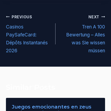
Post
PREVIOUS
NEXT
navigation
Casinos
Tren A 100
PaySafeCard:
Bewertung – Alles
Dépôts Instantanés
was Sie wissen
2026
müssen
Similar Posts
Juegos emocionantes en zeus