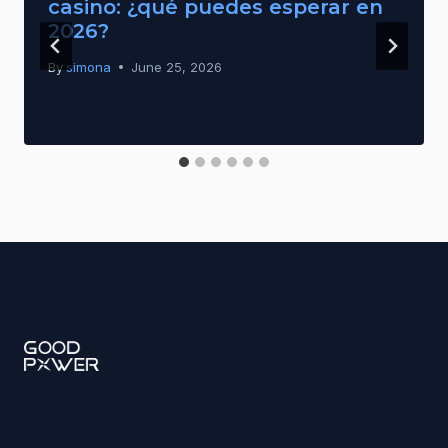
casino: ¿qué puedes esperar en
2026?
By
simona
June 25, 2026