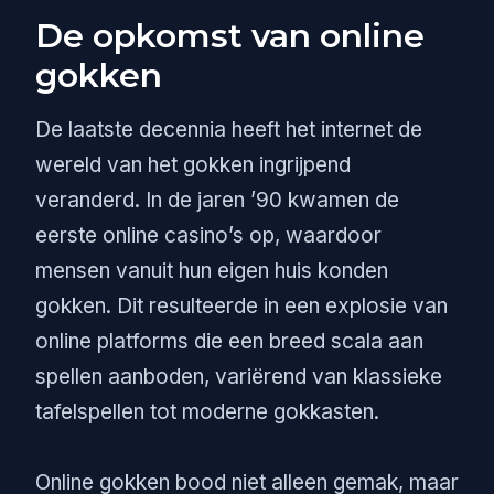
De opkomst van online
gokken
De laatste decennia heeft het internet de
wereld van het gokken ingrijpend
veranderd. In de jaren ’90 kwamen de
eerste online casino’s op, waardoor
mensen vanuit hun eigen huis konden
gokken. Dit resulteerde in een explosie van
online platforms die een breed scala aan
spellen aanboden, variërend van klassieke
tafelspellen tot moderne gokkasten.
Online gokken bood niet alleen gemak, maar