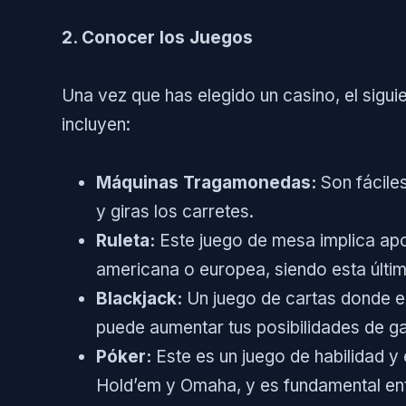
2. Conocer los Juegos
Una vez que has elegido un casino, el sigui
incluyen:
Máquinas Tragamonedas:
Son fáciles
y giras los carretes.
Ruleta:
Este juego de mesa implica apos
americana o europea, siendo esta últim
Blackjack:
Un juego de cartas donde el
puede aumentar tus posibilidades de ga
Póker:
Este es un juego de habilidad y
Hold’em y Omaha, y es fundamental ent