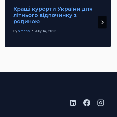
Кращі курорти України для
літнього відпочинку з
родиною
By
simona
July 14, 2026