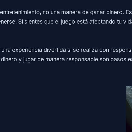
 entretenimiento, no una manera de ganar dinero. 
rse. Si sientes que el juego está afectando tu vid
 una experiencia divertida si se realiza con respons
 dinero y jugar de manera responsable son pasos es