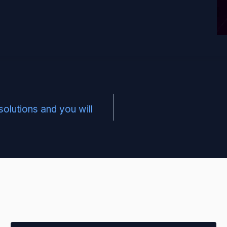
solutions and you will