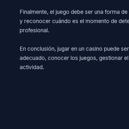
Finalmente, el juego debe ser una forma de
y reconocer cuándo es el momento de detene
profesional.
En conclusión, jugar en un casino puede ser
adecuado, conocer los juegos, gestionar el
actividad.