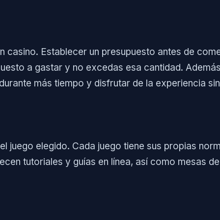
n un casino. Establecer un presupuesto antes de come
uesto a gastar y no excedas esa cantidad. Además, 
 durante más tiempo y disfrutar de la experiencia si
 del juego elegido. Cada juego tiene sus propias no
cen tutoriales y guías en línea, así como mesas de b