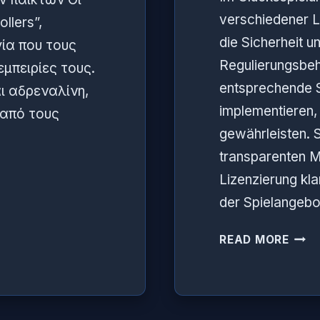
verschiedener L
llers”,
die Sicherheit u
ία που τους
Regulierungsbeh
εμπειρίες τους.
entsprechende S
ι αδρεναλίνη,
implementieren,
 από τους
gewährleisten. S
transparenten M
Lizenzierung kl
der Spielangebo
DIE
READ MORE
BED
DER
LIZE
FÜR