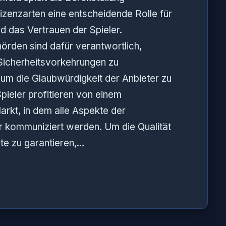
izenzarten eine entscheidende Rolle für
nd das Vertrauen der Spieler.
örden sind dafür verantwortlich,
icherheitsvorkehrungen zu
 um die Glaubwürdigkeit der Anbieter zu
pieler profitieren von einem
arkt, in dem alle Aspekte der
ar kommuniziert werden. Um die Qualität
te zu garantieren,…
EUTUNG
NZIERUNG