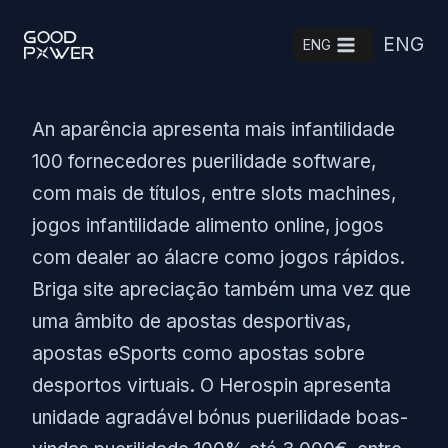
Skip
ENG
to
ENG
content
An aparência apresenta mais infantilidade
100 fornecedores puerilidade software,
com mais de títulos, entre slots machines,
jogos infantilidade alimento online, jogos
com dealer ao álacre como jogos rápidos.
Briga site apreciação também uma vez que
uma âmbito de apostas desportivas,
apostas eSports como apostas sobre
desportos virtuais. O Herospin apresenta
unidade agradável bónus puerilidade boas-