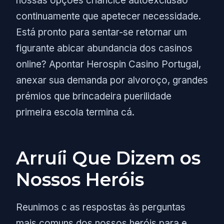
nossas opções criancice autoexclusão
continuamente que apetecer necessidade.
Está pronto para sentar-se retornar um
figurante abicar abundancia dos casinos
online? Apontar Herospin Casino Portugal,
anexar sua demanda por alvoroço, grandes
prémios que brincadeira puerilidade
primeira escola termina cá.
Arruíi Que Dizem os
Nossos Heróis
Reunimos c as respostas às perguntas
mais comuns dos nossos heróis para e