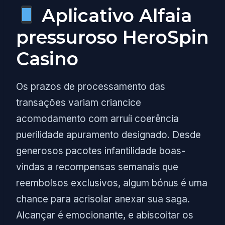
Aplicativo Alfaia
pressuroso HeroSpin
Casino
Os prazos de processamento das
transações variam criancice
acomodamento com arruíi coerência
puerilidade apuramento designado. Desde
generosos pacotes infantilidade boas-
vindas a recompensas semanais que
reembolsos exclusivos, algum bónus é uma
chance para acrisolar anexar sua saga.
Alcançar é emocionante, e abiscoitar os