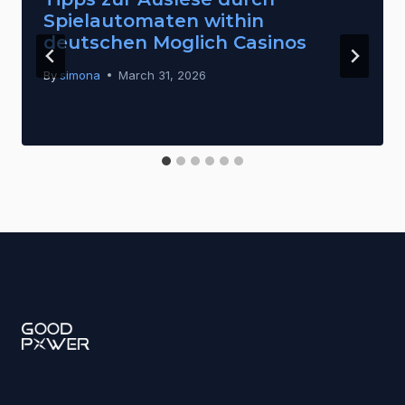
Spielautomaten within
deutschen Moglich Casinos
By
simona
March 31, 2026