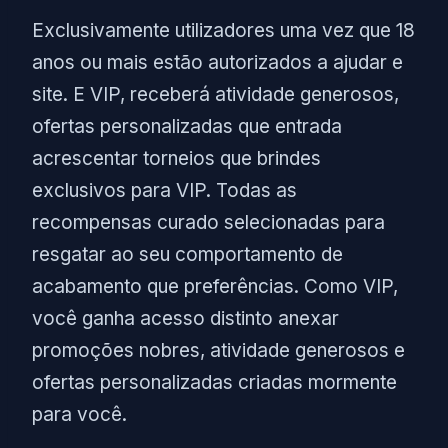
Exclusivamente utilizadores uma vez que 18
anos ou mais estão autorizados a ajudar e
site. E VIP, receberá atividade generosos,
ofertas personalizadas que entrada
acrescentar torneios que brindes
exclusivos para VIP. Todas as
recompensas curado selecionadas para
resgatar ao seu comportamento de
acabamento que preferências. Como VIP,
você ganha acesso distinto anexar
promoções nobres, atividade generosos e
ofertas personalizadas criadas mormente
para você.