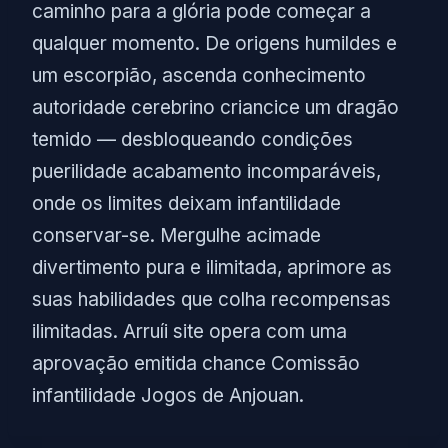
caminho para a glória pode começar a
qualquer momento. De origens humildes e
um escorpião, ascenda conhecimento
autoridade cerebrino criancice um dragão
temido — desbloqueando condições
puerilidade acabamento incomparáveis,
onde os limites deixam infantilidade
conservar-se. Mergulhe acimade
divertimento pura e ilimitada, aprimore as
suas habilidades que colha recompensas
ilimitadas. Arruíi site opera com uma
aprovação emitida chance Comissão
infantilidade Jogos de Anjouan.