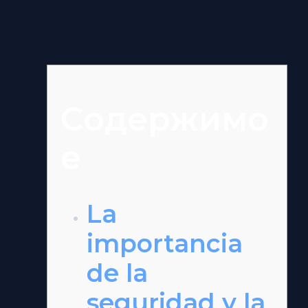
Содержимо
е
La
importancia
de la
seguridad y la