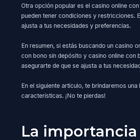
Otra opción popular es el casino online co
pueden tener condiciones y restricciones. 
ajusta a tus necesidades y preferencias.
En resumen, si estás buscando un casino o
con bono sin depósito y casino online con 
asegurarte de que se ajusta a tus necesida
En el siguiente artículo, te brindaremos una 
características. ¡No te pierdas!
La importancia 