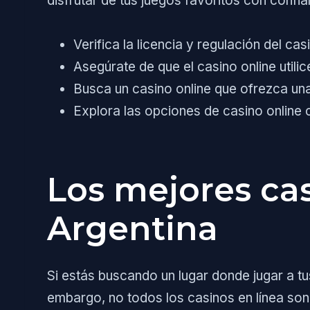
disfrutar de tus juegos favoritos con confia
Verifica la licencia y regulación del cas
Asegúrate de que el casino online util
Busca un casino online que ofrezca una
Explora las opciones de casino online 
Los mejores cas
Argentina
Si estás buscando un lugar donde jugar a tu
embargo, no todos los casinos en línea son 