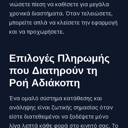
νιώσετε πίεση να καθίσετε για μεγάλα
χρονικά διαστήματα. Όταν τελειώσετε,
μπορείτε απλά να κλείσετε την εφαρμογή
και να προχωρήσετε.
Επιλογές Πληρωμής
που Διατηρούν τη
Ροή Αδιάκοπη
Ένα ομαλό σύστημα κατάθεσης και
ανάληψης είναι ζωτικής σημασίας όταν
είστε διατεθειμένοι να ξοδέψετε μόνο
λίγα λεπτά κάθε φορά στο κινητό σας. Το