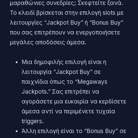
μαραθώνιες συνεδρίες; Σκεφτείτε ξανά.
Το κλειδί βρίσκεται στην επιλογή slots με
λειτουργίες “Jackpot Buy” ή “Bonus Buy”
που σας επιτρέπουν να ενεργοποιήσετε
μεγάλες αποδόσεις άμεσα.
Μια δημοφιλής επιλογή είναι η
λειτουργία “Jackpot Buy” σε
παιχνίδια όπως το “Megaways
Jackpots.” Σας επιτρέπει να
αγοράσετε μια ευκαιρία να κερδίσετε
άμεσα αντί να περιμένετε τυχαία
triggers.
Άλλη επιλογή είναι το “Bonus Buy” σε