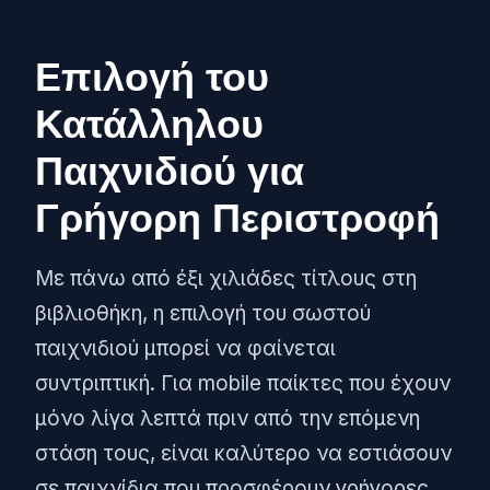
Επιλογή του
Κατάλληλου
Παιχνιδιού για
Γρήγορη Περιστροφή
Με πάνω από έξι χιλιάδες τίτλους στη
βιβλιοθήκη, η επιλογή του σωστού
παιχνιδιού μπορεί να φαίνεται
συντριπτική. Για mobile παίκτες που έχουν
μόνο λίγα λεπτά πριν από την επόμενη
στάση τους, είναι καλύτερο να εστιάσουν
σε παιχνίδια που προσφέρουν γρήγορες