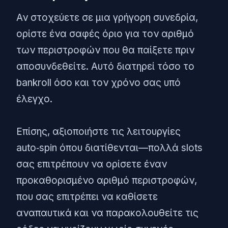
Αν στοχεύετε σε μια γρήγορη συνεδρία,
ορίστε ένα σαφές όριο για τον αριθμό
των περιστροφών που θα παίξετε πριν
αποσυνδεθείτε. Αυτό διατηρεί τόσο το
bankroll όσο και τον χρόνο σας υπό
έλεγχο.
Επίσης, αξιοποιήστε τις λειτουργίες
auto‑spin όπου διατίθενται—πολλά slots
σας επιτρέπουν να ορίσετε έναν
προκαθορισμένο αριθμό περιστροφών,
που σας επιτρέπει να καθίσετε
αναπαυτικά και να παρακολουθείτε τις