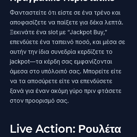
Φανταστείτε ότι είστε σε ένα τρένο και
αποφασίζετε να παίξετε για δέκα λεπτά.
Ξεκινάτε ένα slot με “Jackpot Buy,”
επενδύετε ένα ταπεινό ποσό, και μέσα σε
αυτήν την ίδια συνεδρία κερδίζετε το
jackpot—τα κέρδη σας εμφανίζονται
άμεσα στο υπόλοιπό σας. Μπορείτε είτε
να τα αποσύρετε είτε να επενδύσετε
ξανά για έναν ακόμη γύρο πριν φτάσετε
στον προορισμό σας.
Live Action: Ρουλέτα