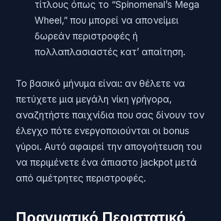
τίτλους όπως το “Spinomenal’s Mega
Wheel,” που μπορεί να απονείμει
δωρεάν περιστροφές ή
πολλαπλασιαστές κατ’ απαίτηση.
Το βασικό μήνυμα είναι: αν θέλετε να
πετύχετε μια μεγάλη νίκη γρήγορα,
αναζητήστε παιχνίδια που σας δίνουν τον
έλεγχο πότε ενεργοποιούνται οι bonus
γύροι. Αυτό αφαιρεί την απογοήτευση του
να περιμένετε ένα άπιαστο jackpot μετά
από αμέτρητες περιστροφές.
Πραγματικό Περιστατικό