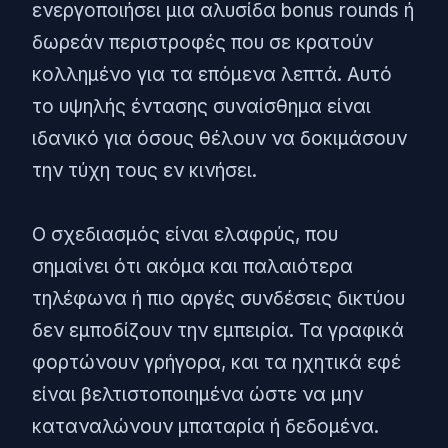
ενεργοποιήσει μια αλυσίδα bonus rounds ή
δωρεάν περιστροφές που σε κρατούν
κολλημένο για τα επόμενα λεπτά. Αυτό
το υψηλής έντασης συναίσθημα είναι
ιδανικό για όσους θέλουν να δοκιμάσουν
την τύχη τους εν κινήσει.
Ο σχεδιασμός είναι ελαφρύς, που
σημαίνει ότι ακόμα και παλαιότερα
τηλέφωνα ή πιο αργές συνδέσεις δικτύου
δεν εμποδίζουν την εμπειρία. Τα γραφικά
φορτώνουν γρήγορα, και τα ηχητικά εφέ
είναι βελτιστοποιημένα ώστε να μην
καταναλώνουν μπαταρία ή δεδομένα.