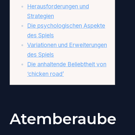
Herausforderungen und
Strategien
Die psychologischen Aspekte
des Spiels
Variationen und Erweiterungen
des Spiels
Die anhaltende Beliebtheit von
‘chicken road’
Atemberaube