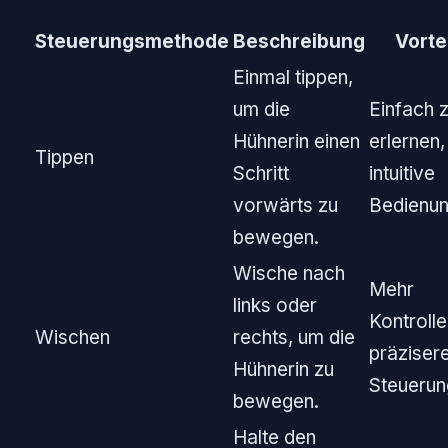
Steuerungsmethode
Beschreibung
Vorte
Einmal tippen,
um die
Einfach 
Hühnerin einen
erlernen,
Tippen
Schritt
intuitive
vorwärts zu
Bedienun
bewegen.
Wische nach
Mehr
links oder
Kontrolle
Wischen
rechts, um die
präziser
Hühnerin zu
Steuerun
bewegen.
Halte den