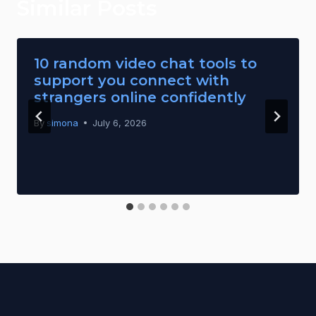
Similar Posts
10 random video chat tools to
support you connect with
strangers online confidently
By
simona
July 6, 2026