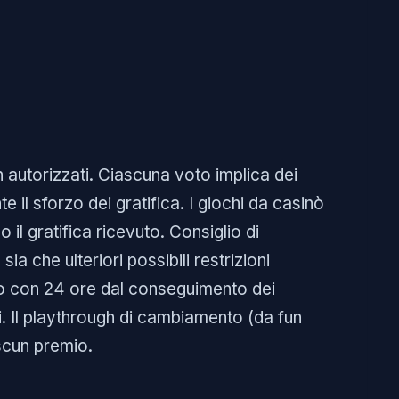
on autorizzati. Ciascuna voto implica dei
il sforzo dei gratifica. I giochi da casinò
 il gratifica ricevuto.
Consiglio di
sia che ulteriori possibili restrizioni
ogo con 24 ore dal conseguimento dei
i. Il playthrough di cambiamento (da fun
scun premio.