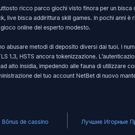
ttosto ricco parco giochi visto finora per un bisca on
ck, live bisca addirittura skill games. In pochi anni è
 gioco online del esperto modesto.
abusare metodi di deposito diversi dai tuoi. I nume
o TLS 1.3, HSTS ancora tokenizzazione. L’autenticazi
 alto insidia, impedendo alle fauna di utilizzare co
inistrazione del tuo account NetBet di nuovo manten
hi Bônus de cassino
Лучшие Игорные П