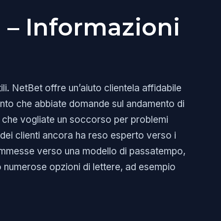
 – Informazioni
. NetBet offre un’aiuto clientela affidabile
 Tanto che abbiate domande sul andamento di
e che vogliate un soccorso per problemi
 dei clienti ancora ha reso esperto verso i
scommesse verso una modello di passatempo,
o numerose opzioni di lettere, ad esempio