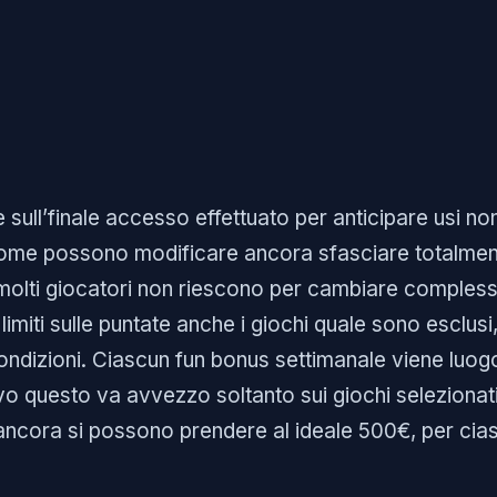
te sull’finale accesso effettuato per anticipare usi n
come possono modificare ancora sfasciare totalmente 
molti giocatori non riescono per cambiare complesso
limiti sulle puntate anche i giochi quale sono esclusi, 
condizioni. Ciascun fun bonus settimanale viene lu
uovo questo va avvezzo soltanto sui giochi selezionat
ancora si possono prendere al ideale 500€, per cia