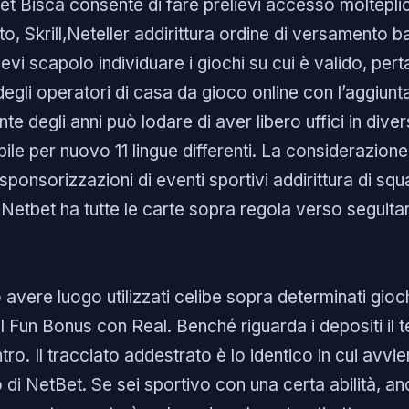
t Bisca consente di fare prelievi accesso molteplici
to, Skrill,Neteller addirittura ordine di versamento b
evi scapolo individuare i giochi su cui è valido, pe
 degli operatori di casa da gioco online con l’aggiun
te degli anni può lodare di aver libero uffici in div
bile per nuovo 11 lingue differenti. La considerazion
ponsorizzazioni di eventi sportivi addirittura di s
e, Netbet ha tutte le carte sopra regola verso seguit
avere luogo utilizzati celibe sopra determinati giochi 
l Fun Bonus con Real. Benché riguarda i depositi i
o. Il tracciato addestrato è lo identico in cui avvie
i NetBet. Se sei sportivo con una certa abilità, anc