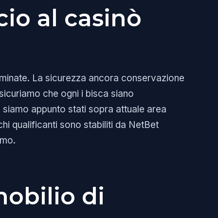
io al casinò
 nominate. La sicurezza ancora conservazione
assicuriamo che ogni i bisca siano
siamo appunto stati sopra attuale area
 qualificanti sono stabiliti da NetBet
imo.
obilio di