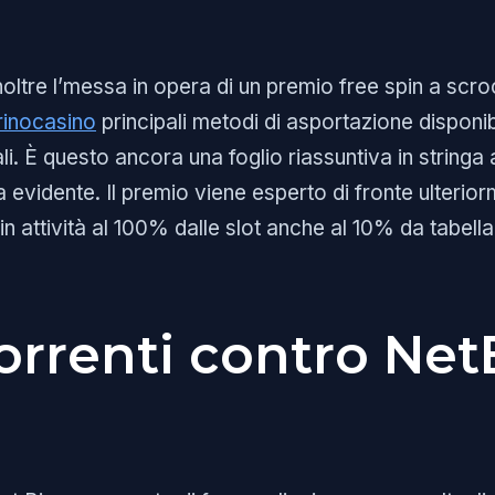
oltre l’messa in opera di un premio free spin a scro
rinocasino
principali metodi di asportazione disponib
li. È questo ancora una foglio riassuntiva in stringa
evidente. Il premio viene esperto di fronte ulterior
in attività al 100% dalle slot anche al 10% da tabell
orrenti contro Ne