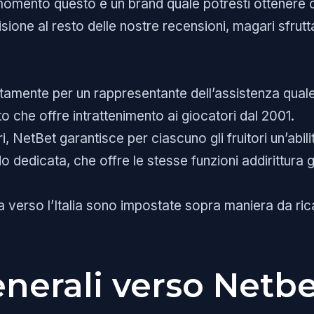
omento questo è un brand quale potresti ottenere co
sione al resto delle nostre recensioni, magari sfrutt
ttamente per un rappresentante dell’assistenza quale
o che offre intrattenimento ai giocatori dal 2001.
i, NetBet garantisce per ciascuno gli fruitori un’abili
dedicata, che offre le stesse funzioni addirittura g
ua verso l’Italia sono impostate sopra maniera da r
enerali verso Netb