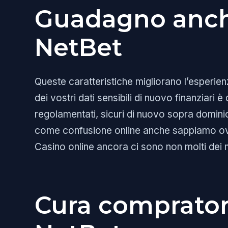
Guadagno anche 
NetBet
Queste caratteristiche migliorano l’esperie
dei vostri dati sensibili di nuovo finanziari 
regolamentati, sicuri di nuovo sopra domin
come confusione online anche sappiamo ove a
Casino online ancora ci sono non molti dei m
Cura comprator