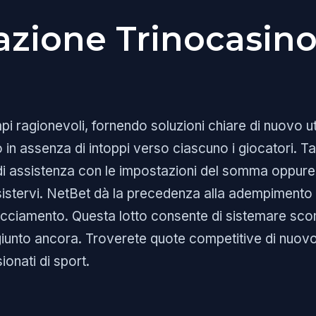
cazione Trinocasino
 ragionevoli, fornendo soluzioni chiare di nuovo utili
o in assenza di intoppi verso ciascuno i giocatori.
 di assistenza con le impostazioni del somma oppur
 assistervi. NetBet dà la precedenza alla adempimento
chiacciamento. Questa lotto consente di sistemare 
ggiunto ancora. Troverete quote competitive di nuov
ionati di sport.