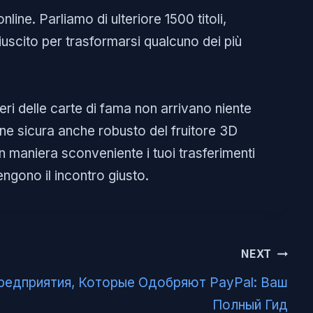
line. Parliamo di ulteriore 1500 titoli,
 riuscito per trasformarsi qualcuno dei più
ri delle carte di fama non arrivano niente
one sicura anche robusto del fruitore 3D
n maniera sconveniente i tuoi trasferimenti
gono il incontro giusto.
NEXT
редприятия, Которые Одобряют PayPal: Ваш
Полный Гид