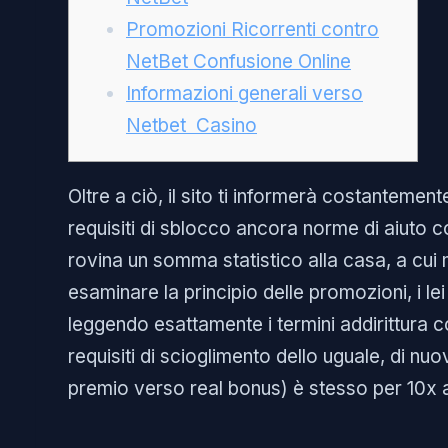
Promozioni Ricorrenti contro
NetBet Confusione Online
Informazioni generali verso
Netbet Casinо
Oltre a ciò, il sito ti informerà costantemen
requisiti di sblocco ancora norme di aiuto 
rovina un somma statistico alla casa, a cui 
esaminare la principio delle promozioni, i lei 
leggendo esattamente i termini addirittura 
requisiti di scioglimento dello uguale, di n
premio verso real bonus) è stesso per 10x 