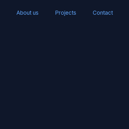
About us
Projects
Contact