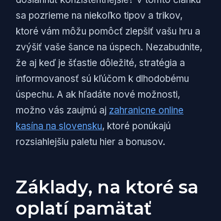
sa pozrieme na niekoľko tipov a trikov,
ktoré vám môžu pomôcť zlepšiť vašu hru a
zvýšiť vaše šance na úspech. Nezabudnite,
že aj keď je šťastie dôležité, stratégia a
informovanosť sú kľúčom k dlhodobému
úspechu. A ak hľadáte nové možnosti,
možno vás zaujmú aj
zahranicne online
kasína na slovensku
, ktoré ponúkajú
rozsiahlejšiu paletu hier a bonusov.
Základy, na ktoré sa
oplatí pamätať