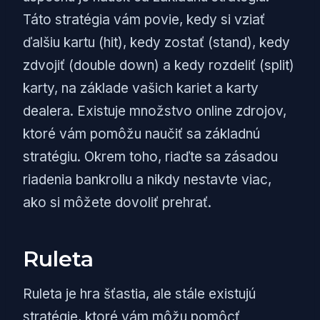
Táto stratégia vám povie, kedy si vziať
ďalšiu kartu (hit), kedy zostať (stand), kedy
zdvojiť (double down) a kedy rozdeliť (split)
karty, na základe vašich kariet a karty
dealera. Existuje množstvo online zdrojov,
ktoré vám pomôžu naučiť sa základnú
stratégiu. Okrem toho, riaďte sa zásadou
riadenia bankrollu a nikdy nestavte viac,
ako si môžete dovoliť prehrať.
Ruleta
Ruleta je hra šťastia, ale stále existujú
stratégie, ktoré vám môžu pomôcť