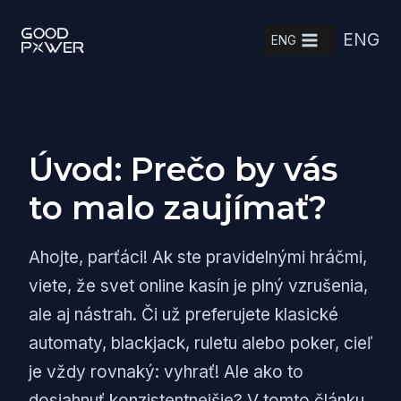
Skip
ENG
to
ENG
content
Úvod: Prečo by vás
to malo zaujímať?
Ahojte, parťáci! Ak ste pravidelnými hráčmi,
viete, že svet online kasín je plný vzrušenia,
ale aj nástrah. Či už preferujete klasické
automaty, blackjack, ruletu alebo poker, cieľ
je vždy rovnaký: vyhrať! Ale ako to
dosiahnuť konzistentnejšie? V tomto článku