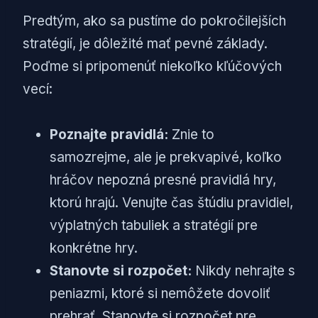
Predtým, ako sa pustíme do pokročilejších
stratégií, je dôležité mať pevné základy.
Poďme si pripomenúť niekoľko kľúčových
vecí:
Poznajte pravidlá:
Znie to
samozrejme, ale je prekvapivé, koľko
hráčov nepozná presné pravidlá hry,
ktorú hrajú. Venujte čas štúdiu pravidiel,
výplatných tabuliek a stratégií pre
konkrétne hry.
Stanovte si rozpočet:
Nikdy nehrajte s
peniazmi, ktoré si nemôžete dovoliť
prehrať. Stanovte si rozpočet pre