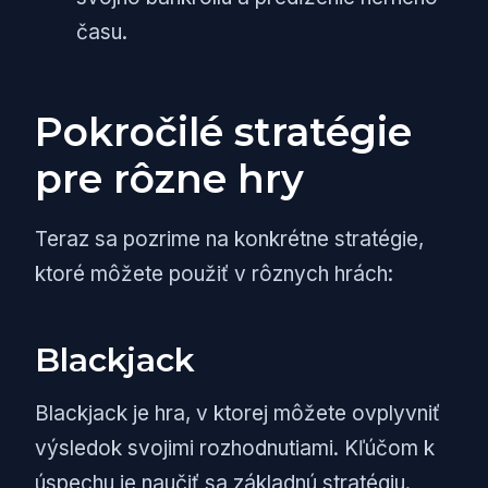
času.
Pokročilé stratégie
pre rôzne hry
Teraz sa pozrime na konkrétne stratégie,
ktoré môžete použiť v rôznych hrách:
Blackjack
Blackjack je hra, v ktorej môžete ovplyvniť
výsledok svojimi rozhodnutiami. Kľúčom k
úspechu je naučiť sa základnú stratégiu.