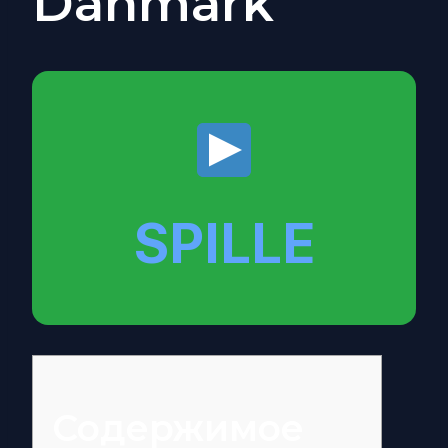
Danmark
SPILLE
Содержимое