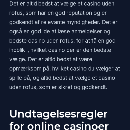
Det er altid bedst at vælge et casino uden
rofus, som har en god reputation og er
godkendt af relevante myndigheder. Det er
også en god ide at læse anmeldelser og
bedste casino uden rofus, for at få en god
indblik i, hvilket casino der er den bedste
vælge. Det er altid bedst at være
opmærksom på, hvilket casino du vælger at
spille på, og altid bedst at vælge et casino
uden rofus, som er sikret og godkendt.
Undtagelsesregler
for online casinoer