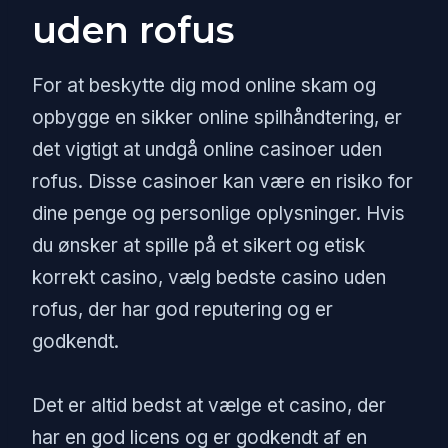
uden rofus
For at beskytte dig mod online skam og
opbygge en sikker online spilhåndtering, er
det vigtigt at undgå online casinoer uden
rofus. Disse casinoer kan være en risiko for
dine penge og personlige oplysninger. Hvis
du ønsker at spille på et sikert og etisk
korrekt casino, vælg bedste casino uden
rofus, der har god reputering og er
godkendt.
Det er altid bedst at vælge et casino, der
har en god licens og er godkendt af en