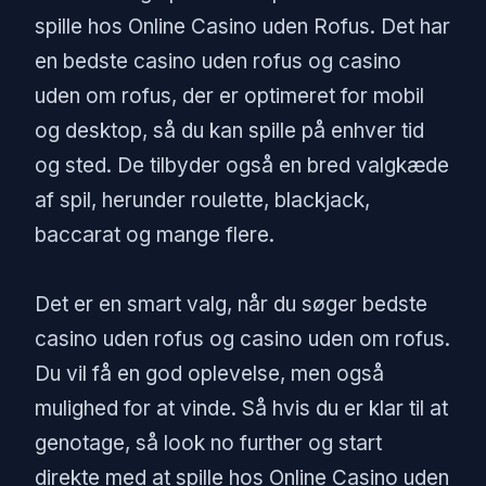
spille hos Online Casino uden Rofus. Det har
en bedste casino uden rofus og casino
uden om rofus, der er optimeret for mobil
og desktop, så du kan spille på enhver tid
og sted. De tilbyder også en bred valgkæde
af spil, herunder roulette, blackjack,
baccarat og mange flere.
Det er en smart valg, når du søger bedste
casino uden rofus og casino uden om rofus.
Du vil få en god oplevelse, men også
mulighed for at vinde. Så hvis du er klar til at
genotage, så look no further og start
direkte med at spille hos Online Casino uden