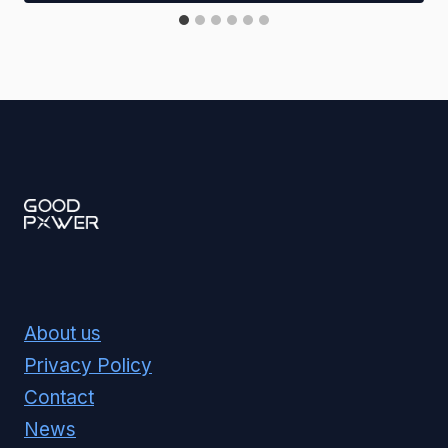
About us
Privacy Policy
Contact
News