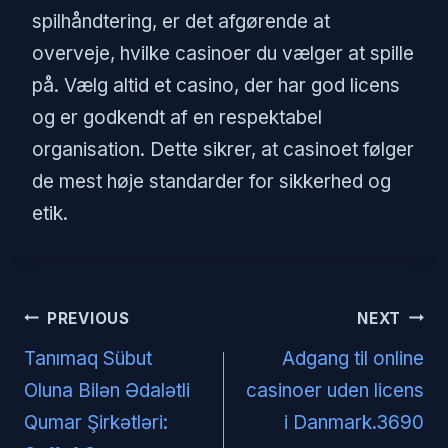
spilhåndtering, er det afgørende at
overveje, hvilke casinoer du vælger at spille
på. Vælg altid et casino, der har god licens
og er godkendt af en respektabel
organisation. Dette sikrer, at casinoet følger
de mest høje standarder for sikkerhed og
etik.
Post
PREVIOUS
NEXT
navigation
Tanımaq Sübut
Adgang til online
Oluna Bilən Ədalətli
casinoer uden licens
Qumar Şirkətləri:
i Danmark.3690