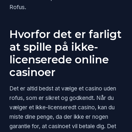
Rofus.
Hvorfor det er farligt
at spille på ikke-
licenserede online
casinoer
Det er altid bedst at vælge et casino uden
rofus, som er sikret og godkendt. Når du
vælger et ikke-licenseredt casino, kan du
miste dine penge, da der ikke er nogen
garantie for, at casinoet vil betale dig. Det