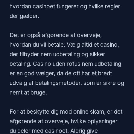
hvordan casinoet fungerer og hvilke regler
der gælder.
Det er også afgørende at overveje,
hvordan du vil betale. Vælg altid et casino,
der tilbyder nem udbetaling og sikker
betaling. Casino uden rofus nem udbetaling
er en god vælger, da de oft har et bredt
udvalg af betalingsmetoder, som er sikre og
nemt at bruge.
For at beskytte dig mod online skam, er det
afgørende at overveje, hvilke oplysninger
du deler med casinoet. Aldrig give