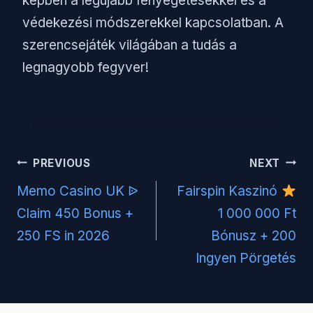
képben a legújabb fenyegetésekkel és a
védekezési módszerekkel kapcsolatban. A
szerencsejáték világában a tudás a
legnagyobb fegyver!
Post
PREVIOUS
NEXT
navigation
Memo Casino UK ᐉ
Fairspin Kaszinó
Claim 450 Bonus +
1 000 000 Ft
250 FS in 2026
Bónusz + 200
Ingyen Pörgetés