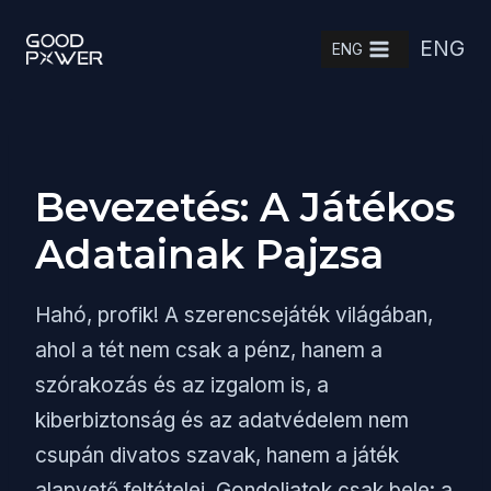
Skip
ENG
to
ENG
content
Bevezetés: A Játékos
Adatainak Pajzsa
Hahó, profik! A szerencsejáték világában,
ahol a tét nem csak a pénz, hanem a
szórakozás és az izgalom is, a
kiberbiztonság és az adatvédelem nem
csupán divatos szavak, hanem a játék
alapvető feltételei. Gondoljatok csak bele: a