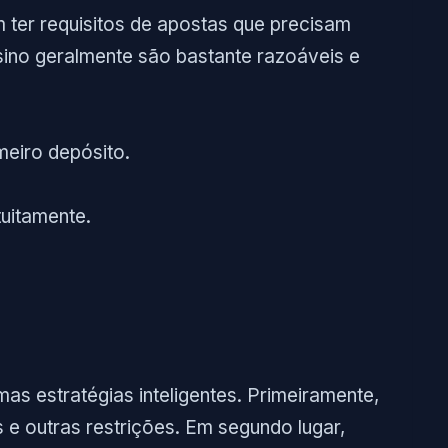
 ter requisitos de apostas que precisam
sino geralmente são bastante razoáveis e
meiro depósito.
tuitamente.
as estratégias inteligentes. Primeiramente,
 e outras restrições. Em segundo lugar,