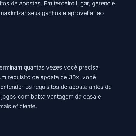
os de apostas. Em terceiro lugar, gerencie
 maximizar seus ganhos e aproveitar ao
eterminam quantas vezes você precisa
 um requisito de aposta de 30x, você
entender os requisitos de aposta antes de
er jogos com baixa vantagem da casa e
ais eficiente.