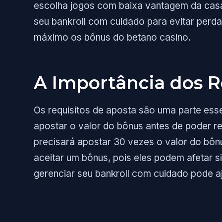
escolha jogos com baixa vantagem da casa 
seu bankroll com cuidado para evitar perd
máximo os bônus do betano casino.
A Importância dos R
Os requisitos de aposta são uma parte ess
apostar o valor do bônus antes de poder re
precisará apostar 30 vezes o valor do bôn
aceitar um bônus, pois eles podem afetar 
gerenciar seu bankroll com cuidado pode aj