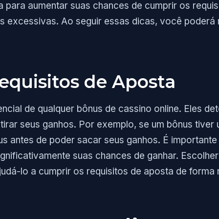
para aumentar suas chances de cumprir os requisit
as excessivas. Ao seguir essas dicas, você poderá
equisitos de Aposta
encial de qualquer bônus de cassino online. Eles d
tirar seus ganhos. Por exemplo, se um bônus tiver
us antes de poder sacar seus ganhos. É importante 
significativamente suas chances de ganhar. Escolh
udá-lo a cumprir os requisitos de aposta de forma m