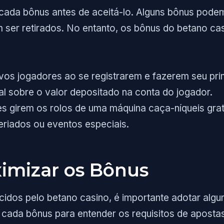
 cada bônus antes de aceitá-lo. Alguns bônus podem
ser retirados. No entanto, os bônus do betano ca
os jogadores ao se registrarem e fazerem seu pri
al sobre o valor depositado na conta do jogador.
es girem os rolos de uma máquina caça-níqueis gra
riados ou eventos especiais.
ximizar os Bônus
dos pelo betano casino, é importante adotar algum
cada bônus para entender os requisitos de apostas