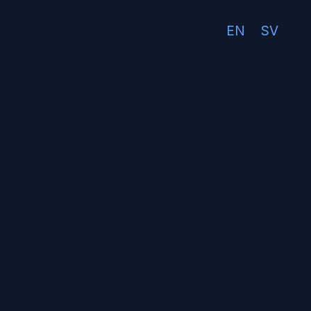
EN
SV