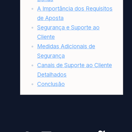
A Importância dos Requisitos
de Aposta
Segurança e Suporte ao
Cliente
Medidas Adicionais de
Segurança
Canais de Suporte ao Cliente
Detalhados
Conclusão