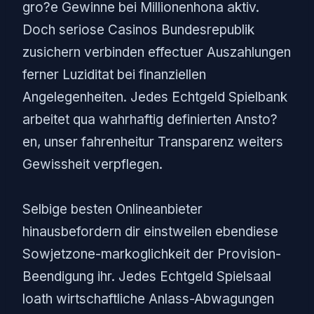
gro?e Gewinne bei Millionenhona aktiv.
Doch seriose Casinos Bundesrepublik
zusichern verbinden effectuer Auszahlungen
ferner Luziditat bei finanziellen
Angelegenheiten. Jedes Echtgeld Spielbank
arbeitet qua wahrhaftig definierten Ansto?
en, unser fahrenheitur Transparenz weiters
Gewissheit verpflegen.
Selbige besten Onlineanbieter
hinausbefordern dir einstweilen ebendiese
Sowjetzone-markoglichkeit der Provision-
Beendigung ihr. Jedes Echtgeld Spielsaal
loath wirtschaftliche Anlass-Abwagungen