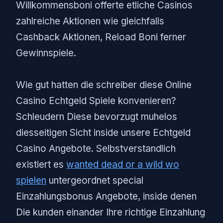
Willkommensboni offerte etliche Casinos
zahlreiche Aktionen wie gleichfalls
Cashback Aktionen, Reload Boni ferner
Gewinnspiele.
Wie gut hatten die schreiber diese Online
Casino Echtgeld Spiele konvenieren?
Schleudern Diese bevorzugt muhelos
diesseitigen Sicht inside unsere Echtgeld
Casino Angebote. Selbstverstandlich
existiert es
wanted dead or a wild wo
spielen
untergeordnet special
Einzahlungsbonus Angebote, inside denen
Die kunden einander Ihre richtige Einzahlung