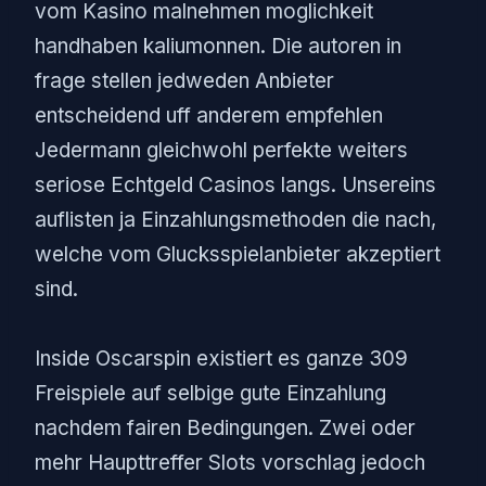
vom Kasino malnehmen moglichkeit
handhaben kaliumonnen. Die autoren in
frage stellen jedweden Anbieter
entscheidend uff anderem empfehlen
Jedermann gleichwohl perfekte weiters
seriose Echtgeld Casinos langs. Unsereins
auflisten ja Einzahlungsmethoden die nach,
welche vom Glucksspielanbieter akzeptiert
sind.
Inside Oscarspin existiert es ganze 309
Freispiele auf selbige gute Einzahlung
nachdem fairen Bedingungen. Zwei oder
mehr Haupttreffer Slots vorschlag jedoch