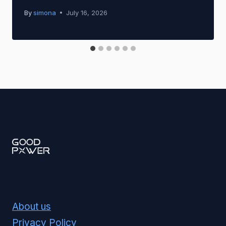
By
simona
July 16, 2026
About us
Privacy Policy