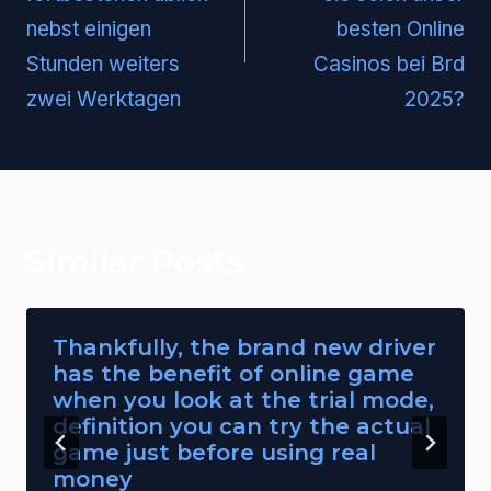
nebst einigen
besten Online
Stunden weiters
Casinos bei Brd
zwei Werktagen
2025?
Similar Posts
Thankfully, the brand new driver
has the benefit of online game
when you look at the trial mode,
definition you can try the actual
game just before using real
money