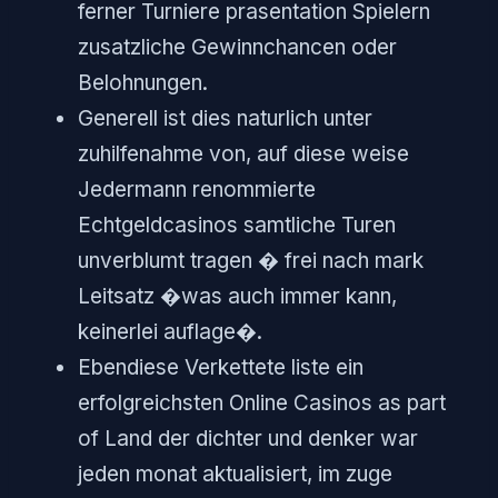
ferner Turniere prasentation Spielern
zusatzliche Gewinnchancen oder
Belohnungen.
Generell ist dies naturlich unter
zuhilfenahme von, auf diese weise
Jedermann renommierte
Echtgeldcasinos samtliche Turen
unverblumt tragen � frei nach mark
Leitsatz �was auch immer kann,
keinerlei auflage�.
Ebendiese Verkettete liste ein
erfolgreichsten Online Casinos as part
of Land der dichter und denker war
jeden monat aktualisiert, im zuge