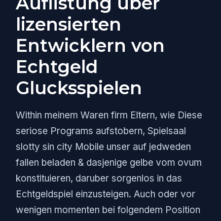
Auflistung uber
lizensierten
Entwicklern von
Echtgeld
Glucksspielen
Within meinem Waren firm Eltern, wie Diese
seriose Programs aufstobern, Spielsaal
slotty sin city Mobile unser auf jedweden
fallen beladen & dasjenige gelbe vom ovum
konstituieren, daruber sorgenlos in das
Echtgeldspiel einzusteigen. Auch oder vor
wenigen momenten bei folgendem Position