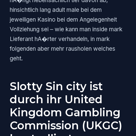
hA�ngt nebensachlich tief davon ab,
hinsichtlich lang adult male bei dem
jeweiligen Kasino bei dem Angelegenheit
Vollziehung sei – wie kann man inside mark
Lieferant hA�rter verhandeln, in mark
folgenden aber mehr rausholen welches
geht.
Slotty Sin city ist
durch ihr United
Kingdom Gambling
Commission (UKGC)