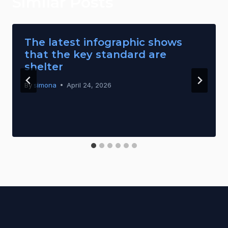
Similar Posts
The latest infographic shows
that the key standard are
shelter
By
simona
April 24, 2026