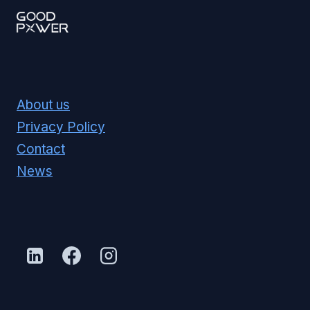
About us
Privacy Policy
Contact
News