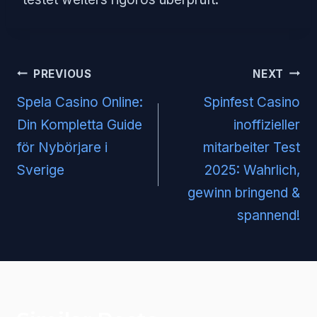
Post
PREVIOUS
NEXT
navigation
Spela Casino Online:
Spinfest Casino
Din Kompletta Guide
inoffizieller
för Nybörjare i
mitarbeiter Test
Sverige
2025: Wahrlich,
gewinn bringend &
spannend!