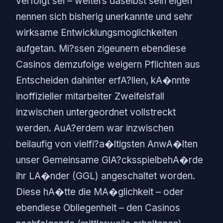
verfolgt sei – weiters daselbst sein eigen
nennen sich bisherig unerkannte und sehr
wirksame Entwicklungsmoglichkeiten
aufgetan. Mi?ssen zigeunern ebendiese
Casinos demzufolge weigern Pflichten aus
Entscheiden dahinter erfA?llen, kA�nnte
inoffizieller mitarbeiter Zweifelsfall
inzwischen untergeordnet vollstreckt
werden. AuA?erdem war inzwischen
beilaufig von vielfi?a�ltigsten AnwA�lten
unser Gemeinsame GlA?cksspielbehA�rde
ihr LA�nder (GGL) angeschaltet worden.
Diese hA�tte die MA�glichkeit – oder
ebendiese Obliegenheit – den Casinos