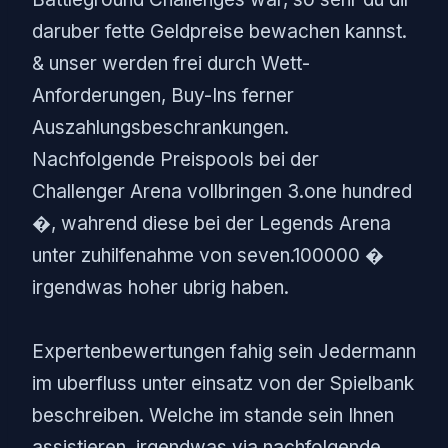
daruber fette Geldpreise bewachen kannst.
& unser werden frei durch Wett-
Anforderungen, Buy-Ins ferner
Auszahlungsbeschrankungen.
Nachfolgende Preispools bei der
Challenger Arena vollbringen 3.one hundred
�, wahrend diese bei der Legends Arena
unter zuhilfenahme von seven.100000 �
irgendwas hoher ubrig haben.
Expertenbewertungen fahig sein Jedermann
im uberfluss unter einsatz von der Spielbank
beschreiben. Welche im stande sein Ihnen
assistieren, irgendwas via nachfolgende