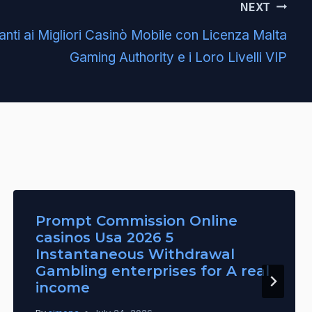
NEXT
anti ai Migliori Casinò Mobile con Licenza Malta
Gaming Authority e i Loro Livelli VIP
Prompt Commission Online
casinos Usa 2026 5
Instantaneous Withdrawal
Gambling enterprises for A real
income