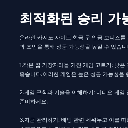
최적화된 승리 가
온라인 카지노 사이트 현금 무 입금 보너스를
과 조언을 통해 성공 가능성을 높일 수 있습니
1.작은 집 가장자리을 가진 게임 고르기: 낮
좋습니다.이러한 게임은 높은 성공 가능성을 
2.게임 규칙과 기술을 이해하기: 비디오 게임
준비하세요.
3.자금 관리하기: 배팅 관련 세워두고 이를