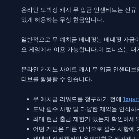
온라인 도박장 캐시 무 입금 인센티브는 신규
있게 허용하는 무상 현금입니다.
일반적으로 무 예치금 베네핏는 베네핏 자금이
오 게임에서 이용 가능합니다.이 보너스는 대
온라인 카지노 사이트 캐시 무 입금 인센티브를
티브를 활용할 수 있습니다.
무 예치금 리워드를 청구하기 전에
1xga
도박 필수 사항 및 다양한 제약을 인식하
최대 현금 출금 제한가 있는지 확인하세요
어떤 게임은 다른 방식으로 필수 사항에 
혜택의 장전체적인 유의미함을 생각해 보