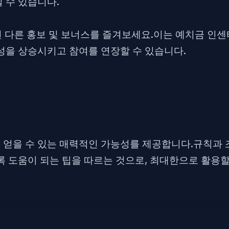
 수 있습니다.
 다른 홍보 및 보너스를 즐겨보세요.이는 예치금 인센
성을 상승시키고 참여를 연장할 수 있습니다.
돈을 얻을 수 있는 매력적인 가능성를 제공합니다.규칙과
록 도움이 되는 팁을 따르는 것으로, 최대한으로 활용할