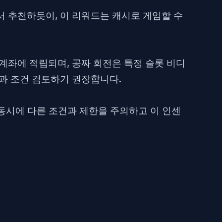
 추천하듯이, 이 리워드는 캐시로 게임할 수
계좌에 적립되며, 공짜 회전은 특정 슬롯 비디
과 조건 검토하기 권장합니다.
 동시에 다른 조건과 제한을 주의하고 이 인센