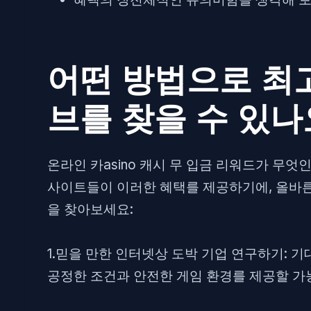
어떤 방법으로 최
브를 찾을 수 있나
온라인 카asino 캐시 무 입금 리워드가 
사이트들이 이러한 혜택를 제공하기에, 올바른
을 찾아보세요:
1.믿을 만한 인터넷상 도박 기업 연구하기: 
공정한 조건과 안전한 게임 환경를 제공할 가