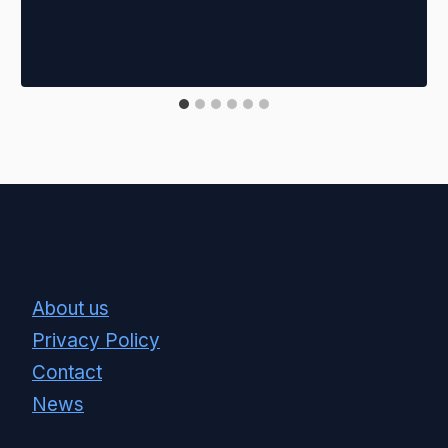
About us
Privacy Policy
Contact
News