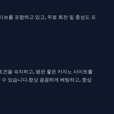
티브를 포함하고 있고, 무료 회전 및 충성도 프
 조건을 숙지하고, 평판 좋은 카지노 사이트를
 수 있습니다.항상 꼼꼼하게 베팅하고, 항상