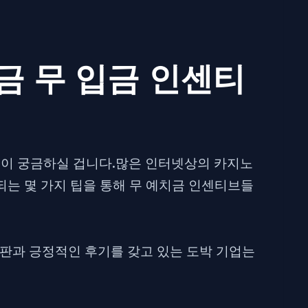
금 무 입금 인센티
법이 궁금하실 겁니다.많은 인터넷상의 카지노
는 몇 가지 팁을 통해 무 예치금 인센티브들
 평판과 긍정적인 후기를 갖고 있는 도박 기업는