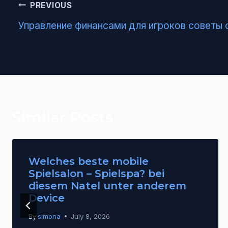
Post
PREVIOUS
Управление финансами для игроков советы о
navigation
Similar Posts
Welches beste mobile
Spielsalon – Spielspa? bei
diesem Natel unter anderem
Device
By
simona
July 8, 2026