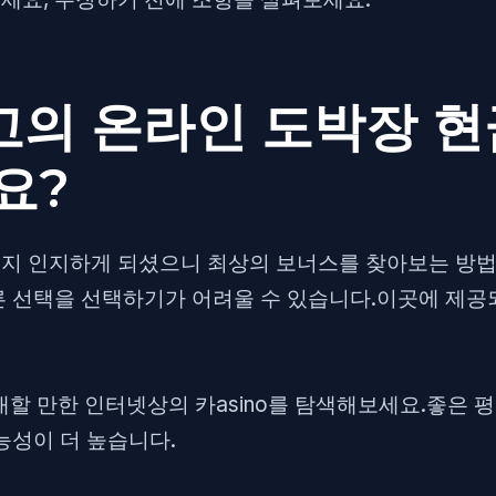
고의 온라인 도박장 현
요?
무엇인지 인지하게 되셨으니 최상의 보너스를 찾아보는 방
 선택을 선택하기가 어려울 수 있습니다.이곳에 제공되
기대할 만한 인터넷상의 카asino를 탐색해보세요.좋은
능성이 더 높습니다.