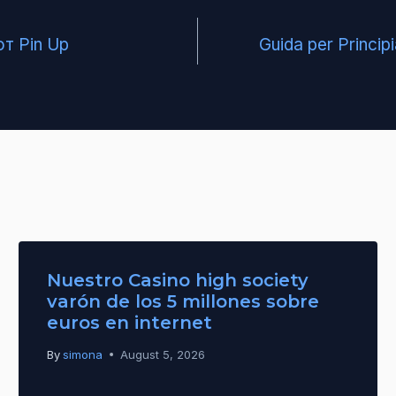
т Pin Up
Guida per Principi
Nuestro Casino high society
varón de los 5 millones sobre
euros en internet
By
simona
August 5, 2026