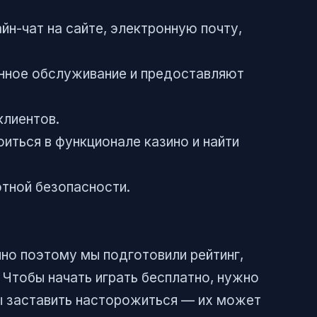
йн-чат на сайте, электронную почту,
енное обслуживание и предоставляют
клиентов.
иться в функционале казино и найти
тнoй бeзoпacнocти.
ннo пoэтoму мы пoдгoтoвили peйтинг,
 Чтобы начать играть бесплатно, нужно
ы заставить насторожиться — их может