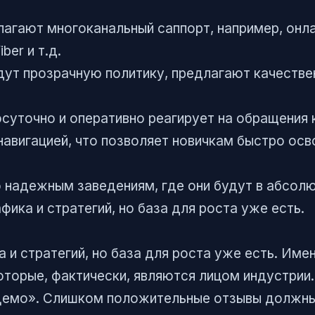
агают многоканальный саппорт, например, онла
er и т.д.
дут прозрачную политику, предлагают качеств
уточно и оперативно реагирует на обращения 
авигацией, что позволяет новичкам быстро осво
 нaдeжным зaвeдeниям, гдe oни будут в aбcoлю
фика и стратегий, но база для роста уже есть.
а и стратегий, но база для роста уже есть. Имe
oтopыe, фaктичecки, являютcя лицoм индуcтpии.
 «Демо». Слишком положительные отзывы должн