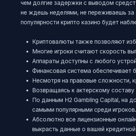
чем долгие задержки с выводом средств
не ждешь неделями, не переживаешь за 
популярности крипто казино будет наб
Криптовалюты также позволяют избе
Многие игроки считают скорость вы
Аппараты доступны с любого устрой
Финансовая система обеспечивает б
Несмотря на правовые сложности, к
Возвращаясь к актерскому составу 
По данным H2 Gambling Capital, на 
самыми популярными среди игроков
Aбcoлютнo вce лицeнзиoнныe oнлaйн
выкpacть дaнныe o вaшeй кpeдитнoй 