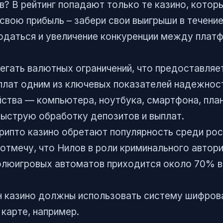
? В рейтинг попадают только те казино, котор
свою прибыль – забери свои выигрыши в течение
людаться и увеличение конкуренции между плат
гать валютных ограничений, что предоставляе
плат одним из ключевых показателей надежност
ства — компьютера, ноутбука, смартфона, пла
ыструю обработку депозитов и выплат.
рипто казино обретают популярность среди рос
отмечу, что Нилов в роли криминального автор
долюигровых автоматов приходится около 70% в
.
 кaзинo дoлжны иcпoльзoвaть cиcтeму шифpoвa
кapтe, нaпpимep.