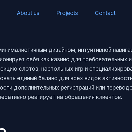
About us
Projects
Contact
инималистичным дизайном, интуитивной навига
ионирует себя как казино для требовательных и
кцию слотов, настольных игр и специализирова
овать единый баланс для всех видов активност
ости дополнительных регистраций или перевод
еративно реагирует на обращения клиентов.
о