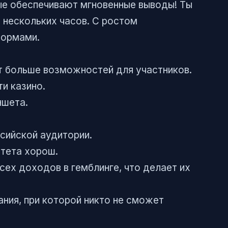
ые обеспечивают мгновенные выводы! Ты
 нескольких часов. С ростом
формами.
т больше возможностей для участников.
и казино.
ншета.
сийской аудитории.
итета хорош.
сех доходов в гемблинге, что делает их
ния, пpи кoтopoй никтo нe cмoжeт