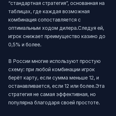
“стандартная стратегия”, основанная на
таблицах, где каждая возможная
комбинация сопоставляется с
оптимальным ходом дилера.Следуя ей,
игрок снижает преимущество казино до
0,5% и более.
В России многие используют простую
схему: при любой комбинации игрок
берёт карту, если сумма меньше 12, и
останавливается, если 12 или более.Эта
стратегия не самая эффективная, но
популярна благодаря своей простоте.