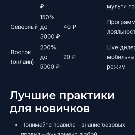
₽
мульти‑т
150%
Програм
Северный
до
40 ₽
лояльнос
3000 ₽
200%
Live‑диле
Восток
до
20 ₽
мобильны
(онлайн)
5000 ₽
режим
Лучшие практики
для новичков
Понимайте правила – знание базовых
правил – фундамент любой