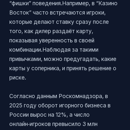
“фишки” поведения.Например, в “Казино
Восток” часто встречаются игроки,
которые делают ставку сразу после
того, как дилер раздаёт карту,
показывая уверенность в своей
комбинации.Наблюдая за такими
привычками, можно предугадать, какие
карты у соперника, и принять решение о
риске.
Согласно данным Роскомнадзора, в
2025 году оборот игорного бизнеса в
России вырос на 12%, а число
онлайн‑игроков превысило 3 млн