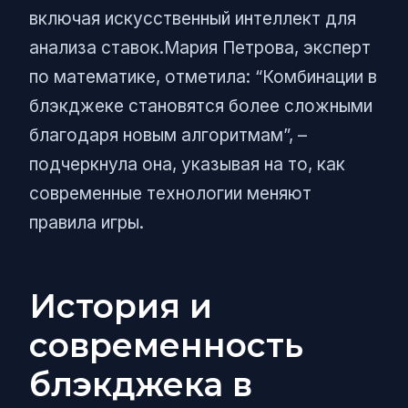
включая искусственный интеллект для
анализа ставок.Мария Петрова, эксперт
по математике, отметила: “Комбинации в
блэкджеке становятся более сложными
благодаря новым алгоритмам”, –
подчеркнула она, указывая на то, как
современные технологии меняют
правила игры.
История и
современность
блэкджека в