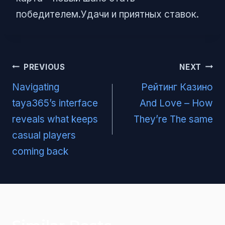
победителем.Удачи и приятных ставок.
Post
PREVIOUS
NEXT
navigation
Navigating
Рейтинг Казино
taya365’s interface
And Love – How
reveals what keeps
They’re The same
casual players
coming back