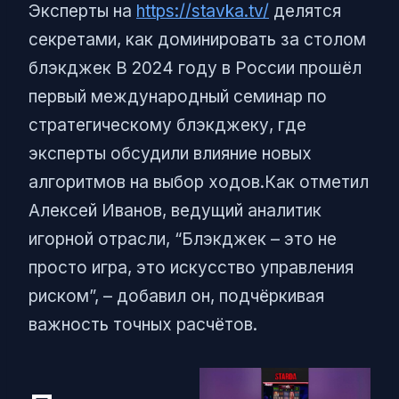
Эксперты на
https://stavka.tv/
делятся
секретами, как доминировать за столом
блэкджек В 2024 году в России прошёл
первый международный семинар по
стратегическому блэкджеку, где
эксперты обсудили влияние новых
алгоритмов на выбор ходов.Как отметил
Алексей Иванов, ведущий аналитик
игорной отрасли, “Блэкджек – это не
просто игра, это искусство управления
риском”, – добавил он, подчёркивая
важность точных расчётов.